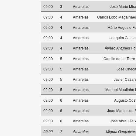
09:00
3
Amarelas
José Mário Mir
09:00
4
Amarelas
Carlos Lobo Magalhãe
09:00
4
Amarelas
Mário Augusto Fe
09:00
4
Amarelas
Joaquim Guima
09:00
4
Amarelas
Álvaro Antunes Ro
09:00
5
Amarelas
Camilo de La Torre
09:00
5
Amarelas
José Onec
09:00
5
Amarelas
Javier Casar
09:00
5
Amarelas
Manuel Moutinho 
09:00
6
Amarelas
Augusto Cos
09:00
6
Amarelas
Joao Martins de 
09:00
6
Amarelas
Jose Abreu Teix
09:00
7
Amarelas
Miguel Gonçalves