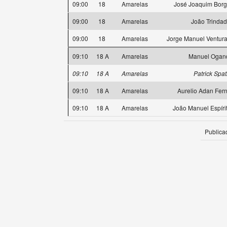
09:00
18
Amarelas
José Joaquim Borg
09:00
18
Amarelas
João Trinda
09:00
18
Amarelas
Jorge Manuel Ventur
09:10
18 A
Amarelas
Manuel Ogan
09:10
18 A
Amarelas
Patrick Spat
09:10
18 A
Amarelas
Aurelio Adan Fer
09:10
18 A
Amarelas
João Manuel Espíri
Publica