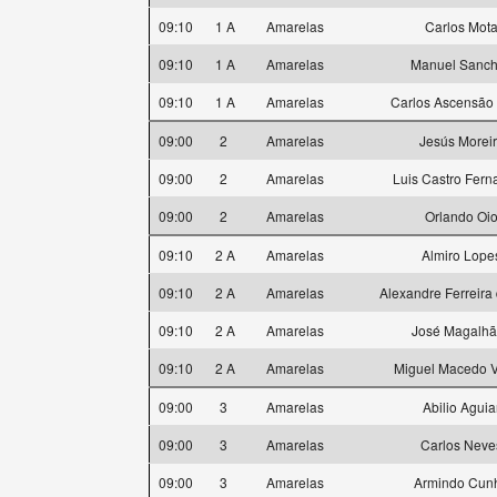
09:10
1 A
Amarelas
Carlos Mot
09:10
1 A
Amarelas
Manuel Sanc
09:10
1 A
Amarelas
Carlos Ascensão 
09:00
2
Amarelas
Jesús Morei
09:00
2
Amarelas
Luis Castro Fer
09:00
2
Amarelas
Orlando Oi
09:10
2 A
Amarelas
Almiro Lope
09:10
2 A
Amarelas
Alexandre Ferreira 
09:10
2 A
Amarelas
José Magalh
09:10
2 A
Amarelas
Miguel Macedo V
09:00
3
Amarelas
Abilio Aguia
09:00
3
Amarelas
Carlos Neve
09:00
3
Amarelas
Armindo Cun