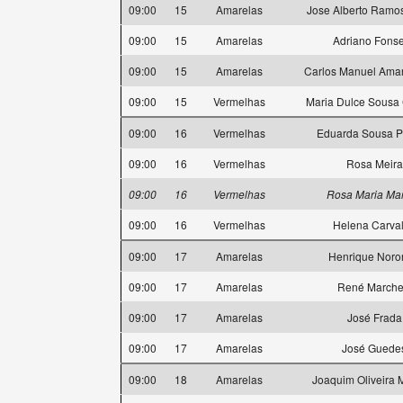
09:00
15
Amarelas
Jose Alberto Ramo
09:00
15
Amarelas
Adriano Fons
09:00
15
Amarelas
Carlos Manuel Ama
09:00
15
Vermelhas
Maria Dulce Sousa
09:00
16
Vermelhas
Eduarda Sousa P
09:00
16
Vermelhas
Rosa Meira
09:00
16
Vermelhas
Rosa Maria Mar
09:00
16
Vermelhas
Helena Carva
09:00
17
Amarelas
Henrique Noro
09:00
17
Amarelas
René Marchet
09:00
17
Amarelas
José Frada
09:00
17
Amarelas
José Guede
09:00
18
Amarelas
Joaquim Oliveira