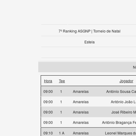
7º Ranking ASGNP | Torneio de Natal
Estela
N
Hora
Tee
Jogador
09:00
1
Amarelas
António Sousa Ca
09:00
1
Amarelas
António João 
09:00
1
Amarelas
José Ribeiro 
09:00
1
Amarelas
António Bragança F
09:10
1 A
Amarelas
Leonel Marques d