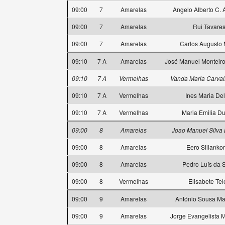
09:00
7
Amarelas
Angelo Alberto C. 
09:00
7
Amarelas
Rui Tavare
09:00
7
Amarelas
Carlos Augusto 
09:10
7 A
Amarelas
José Manuel Monteir
09:10
7 A
Vermelhas
Vanda Maria Carval
09:10
7 A
Vermelhas
Ines Maria Delt
09:10
7 A
Vermelhas
Maria Emilia Du
09:00
8
Amarelas
Joao Manuel Silva 
09:00
8
Amarelas
Eero Sillanko
09:00
8
Amarelas
Pedro Luís da S
09:00
8
Vermelhas
Elisabete Tel
09:00
9
Amarelas
António Sousa M
09:00
9
Amarelas
Jorge Evangelista M