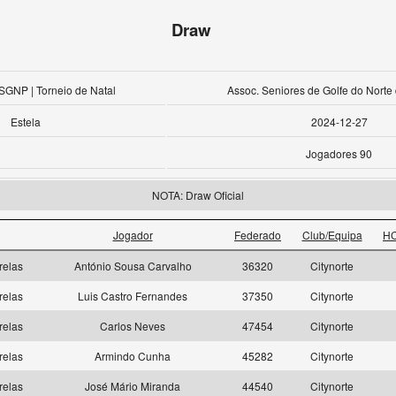
Draw
SGNP | Torneio de Natal
Assoc. Seniores de Golfe do Norte
Estela
2024-12-27
Jogadores 90
NOTA: Draw Oficial
Jogador
Federado
Club/Equipa
HC
relas
António Sousa Carvalho
36320
Citynorte
relas
Luis Castro Fernandes
37350
Citynorte
relas
Carlos Neves
47454
Citynorte
relas
Armindo Cunha
45282
Citynorte
relas
José Mário Miranda
44540
Citynorte