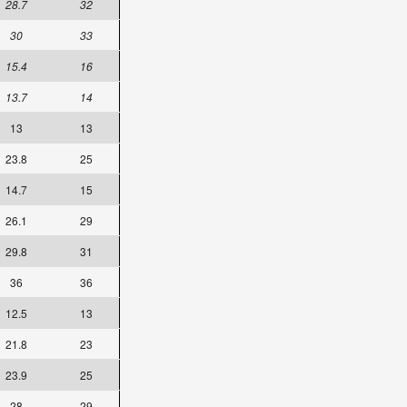
28.7
32
30
33
15.4
16
13.7
14
13
13
23.8
25
14.7
15
26.1
29
29.8
31
36
36
12.5
13
21.8
23
23.9
25
28
29