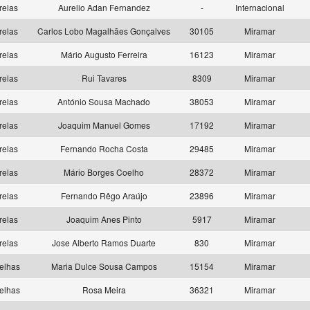
relas
Aurelio Adan Fernandez
-
Internacional
relas
Carlos Lobo Magalhães Gonçalves
30105
Miramar
relas
Mário Augusto Ferreira
16123
Miramar
relas
Rui Tavares
8309
Miramar
relas
António Sousa Machado
38053
Miramar
relas
Joaquim Manuel Gomes
17192
Miramar
relas
Fernando Rocha Costa
29485
Miramar
relas
Mário Borges Coelho
28372
Miramar
relas
Fernando Rêgo Araújo
23896
Miramar
relas
Joaquim Anes Pinto
5917
Miramar
relas
Jose Alberto Ramos Duarte
830
Miramar
elhas
Maria Dulce Sousa Campos
15154
Miramar
elhas
Rosa Meira
36321
Miramar