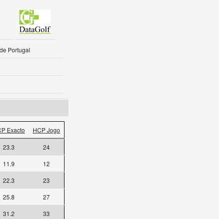
 de Portugal
P Exacto
HCP Jogo
23.3
24
11.9
12
22.3
23
25.8
27
31.2
33