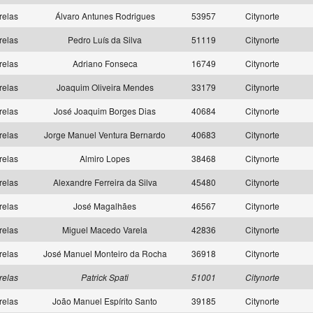
relas
Álvaro Antunes Rodrigues
53957
Citynorte
relas
Pedro Luís da Silva
51119
Citynorte
relas
Adriano Fonseca
16749
Citynorte
relas
Joaquim Oliveira Mendes
33179
Citynorte
relas
José Joaquim Borges Dias
40684
Citynorte
relas
Jorge Manuel Ventura Bernardo
40683
Citynorte
relas
Almiro Lopes
38468
Citynorte
relas
Alexandre Ferreira da Silva
45480
Citynorte
relas
José Magalhães
46567
Citynorte
relas
Miguel Macedo Varela
42836
Citynorte
relas
José Manuel Monteiro da Rocha
36918
Citynorte
relas
Patrick Spati
51001
Citynorte
relas
João Manuel Espírito Santo
39185
Citynorte