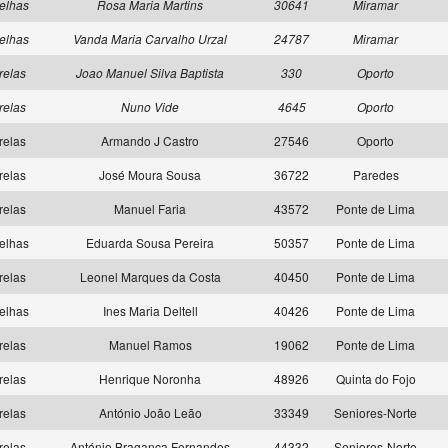
elhas
Rosa Maria Martins
30641
Miramar
elhas
Vanda Maria Carvalho Urzal
24787
Miramar
relas
Joao Manuel Silva Baptista
330
Oporto
relas
Nuno Vide
4645
Oporto
relas
Armando J Castro
27546
Oporto
relas
José Moura Sousa
36722
Paredes
relas
Manuel Faria
43572
Ponte de Lima
elhas
Eduarda Sousa Pereira
50357
Ponte de Lima
relas
Leonel Marques da Costa
40450
Ponte de Lima
elhas
Ines Maria Deltell
40426
Ponte de Lima
relas
Manuel Ramos
19062
Ponte de Lima
relas
Henrique Noronha
48926
Quinta do Fojo
relas
António João Leão
33349
Seniores-Norte
relas
António Bragança Fernandes
44332
Seniores-Norte