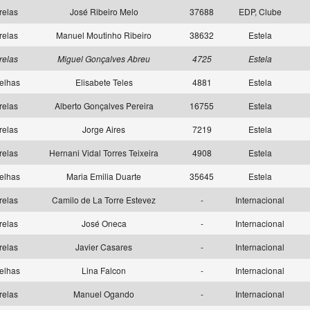
relas
José Ribeiro Melo
37688
EDP, Clube
relas
Manuel Moutinho Ribeiro
38632
Estela
relas
Miguel Gonçalves Abreu
4725
Estela
elhas
Elisabete Teles
4881
Estela
relas
Alberto Gonçalves Pereira
16755
Estela
relas
Jorge Aires
7219
Estela
relas
Hernani Vidal Torres Teixeira
4908
Estela
elhas
Maria Emilia Duarte
35645
Estela
relas
Camilo de La Torre Estevez
-
Internacional
relas
José Oneca
-
Internacional
relas
Javier Casares
-
Internacional
elhas
Lina Falcon
-
Internacional
relas
Manuel Ogando
-
Internacional