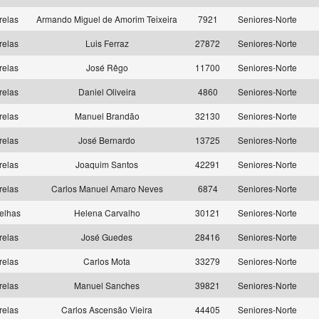
relas
Armando Miguel de Amorim Teixeira
7921
Seniores-Norte
relas
Luis Ferraz
27872
Seniores-Norte
relas
José Rêgo
11700
Seniores-Norte
relas
Daniel Oliveira
4860
Seniores-Norte
relas
Manuel Brandão
32130
Seniores-Norte
relas
José Bernardo
13725
Seniores-Norte
relas
Joaquim Santos
42291
Seniores-Norte
relas
Carlos Manuel Amaro Neves
6874
Seniores-Norte
elhas
Helena Carvalho
30121
Seniores-Norte
relas
José Guedes
28416
Seniores-Norte
relas
Carlos Mota
33279
Seniores-Norte
relas
Manuel Sanches
39821
Seniores-Norte
relas
Carlos Ascensão Vieira
44405
Seniores-Norte