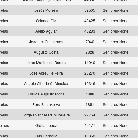
relas
Jesús Moreira
52505
Seniores-Norte
relas
Orlando Oio
40425
Seniores-Norte
relas
Abilio Aguiar
45283
Seniores-Norte
relas
Joaquim Guimaraes
7940
Seniores-Norte
relas
Augusto Costa
2828
Seniores-Norte
relas
Joao Martins de Barros
14940
Seniores-Norte
relas
Jose Abreu Teixeira
28270
Seniores-Norte
relas
Angelo Alberto C. Almeida
10346
Seniores-Norte
relas
Carlos Augusto Moita
4888
Seniores-Norte
relas
Eero Sillankorva
6851
Seniores-Norte
relas
Jorge Evangelista M Pereira
27764
Seniores-Norte
elhas
Glória Lopez
49177
Seniores-Norte
relas
Luis Carneiro
10353
Seniores-Norte