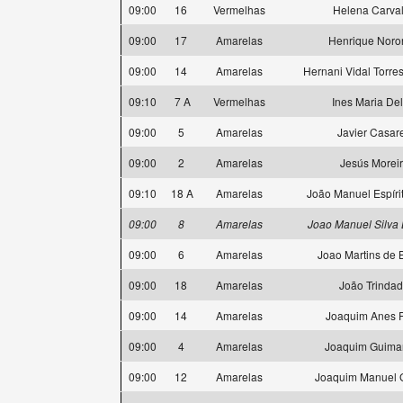
09:00
16
Vermelhas
Helena Carva
09:00
17
Amarelas
Henrique Noro
09:00
14
Amarelas
Hernani Vidal Torres
09:10
7 A
Vermelhas
Ines Maria Delt
09:00
5
Amarelas
Javier Casar
09:00
2
Amarelas
Jesús Morei
09:10
18 A
Amarelas
João Manuel Espíri
09:00
8
Amarelas
Joao Manuel Silva 
09:00
6
Amarelas
Joao Martins de 
09:00
18
Amarelas
João Trinda
09:00
14
Amarelas
Joaquim Anes P
09:00
4
Amarelas
Joaquim Guima
09:00
12
Amarelas
Joaquim Manuel