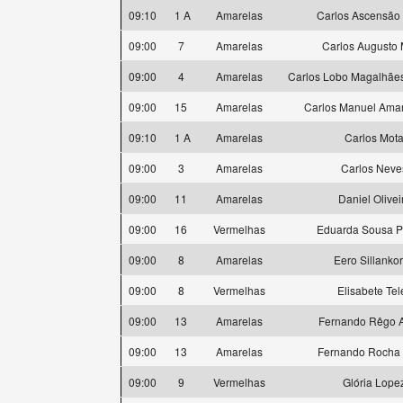
09:10
1 A
Amarelas
Carlos Ascensão 
09:00
7
Amarelas
Carlos Augusto 
09:00
4
Amarelas
Carlos Lobo Magalhãe
09:00
15
Amarelas
Carlos Manuel Ama
09:10
1 A
Amarelas
Carlos Mot
09:00
3
Amarelas
Carlos Neve
09:00
11
Amarelas
Daniel Olivei
09:00
16
Vermelhas
Eduarda Sousa P
09:00
8
Amarelas
Eero Sillanko
09:00
8
Vermelhas
Elisabete Tel
09:00
13
Amarelas
Fernando Rêgo A
09:00
13
Amarelas
Fernando Rocha 
09:00
9
Vermelhas
Glória Lope