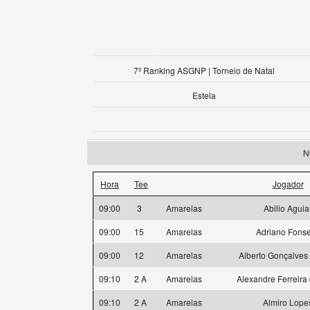
7º Ranking ASGNP | Torneio de Natal
Estela
N
Hora
Tee
Jogador
09:00
3
Amarelas
Abilio Aguia
09:00
15
Amarelas
Adriano Fons
09:00
12
Amarelas
Alberto Gonçalves 
09:10
2 A
Amarelas
Alexandre Ferreira 
09:10
2 A
Amarelas
Almiro Lope