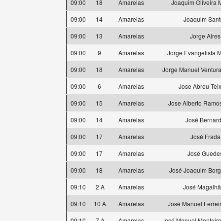
09:00
18
Amarelas
Joaquim Oliveira
09:00
14
Amarelas
Joaquim Sant
09:00
13
Amarelas
Jorge Aires
09:00
9
Amarelas
Jorge Evangelista M
09:00
18
Amarelas
Jorge Manuel Ventur
09:00
6
Amarelas
Jose Abreu Teix
09:00
15
Amarelas
Jose Alberto Ramo
09:00
14
Amarelas
José Bernar
09:00
17
Amarelas
José Frada
09:00
17
Amarelas
José Guede
09:00
18
Amarelas
José Joaquim Borg
09:10
2 A
Amarelas
José Magalh
09:10
10 A
Amarelas
José Manuel Ferrei
09:10
7 A
Amarelas
José Manuel Monteir