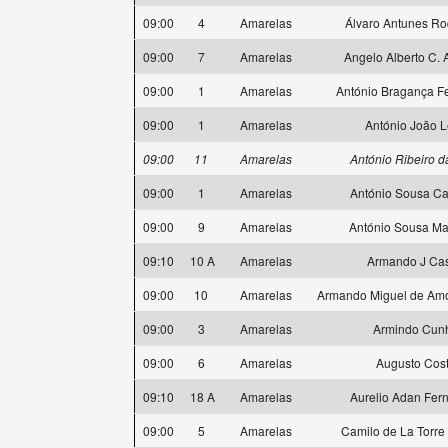
09:00
4
Amarelas
Álvaro Antunes Ro
09:00
7
Amarelas
Angelo Alberto C. 
09:00
1
Amarelas
António Bragança F
09:00
1
Amarelas
António João 
09:00
11
Amarelas
António Ribeiro d
09:00
1
Amarelas
António Sousa Ca
09:00
9
Amarelas
António Sousa M
09:10
10 A
Amarelas
Armando J Cas
09:00
10
Amarelas
Armando Miguel de Amo
09:00
3
Amarelas
Armindo Cun
09:00
6
Amarelas
Augusto Cos
09:10
18 A
Amarelas
Aurelio Adan Fer
09:00
5
Amarelas
Camilo de La Torre