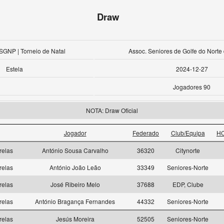
Draw
SGNP | Torneio de Natal
Assoc. Seniores de Golfe do Norte
Estela
2024-12-27
Jogadores 90
NOTA: Draw Oficial
Jogador
Federado
Club/Equipa
HC
relas
António Sousa Carvalho
36320
Citynorte
relas
António João Leão
33349
Seniores-Norte
relas
José Ribeiro Melo
37688
EDP, Clube
relas
António Bragança Fernandes
44332
Seniores-Norte
relas
Jesús Moreira
52505
Seniores-Norte