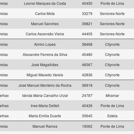
relas
Leonel Marques da Costa
40450
Ponte de Lima
relas
Carlos Mota
33279
Seniores-Norte
relas
Manuel Sanches
39821
Seniores-Norte
relas
Carlos Ascensão Vieira
44405
Seniores-Norte
relas
Almiro Lopes
38468
Citynorte
relas
Alexandre Ferreira da Silva
45480
Citynorte
relas
José Magalhães
46567
Citynorte
relas
Miguel Macedo Varela
42836
Citynorte
relas
José Manuel Monteiro da Rocha
36918
Citynorte
elhas
Vanda Maria Carvalho Urzal
24787
Miramar
elhas
Ines Maria Deltell
40426
Ponte de Lima
elhas
Maria Emilia Duarte
35645
Estela
relas
Manuel Ramos
19062
Ponte de Lima