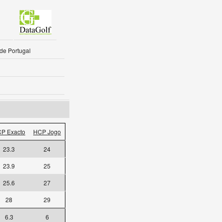
 de Portugal
P Exacto
HCP Jogo
23.3
24
23.9
25
25.6
27
28
29
6.3
6