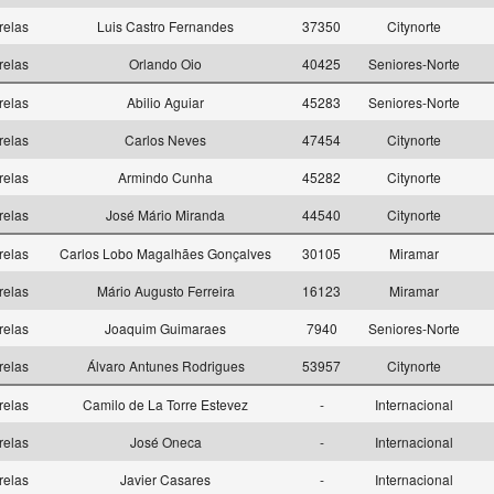
relas
Luis Castro Fernandes
37350
Citynorte
relas
Orlando Oio
40425
Seniores-Norte
relas
Abilio Aguiar
45283
Seniores-Norte
relas
Carlos Neves
47454
Citynorte
relas
Armindo Cunha
45282
Citynorte
relas
José Mário Miranda
44540
Citynorte
relas
Carlos Lobo Magalhães Gonçalves
30105
Miramar
relas
Mário Augusto Ferreira
16123
Miramar
relas
Joaquim Guimaraes
7940
Seniores-Norte
relas
Álvaro Antunes Rodrigues
53957
Citynorte
relas
Camilo de La Torre Estevez
-
Internacional
relas
José Oneca
-
Internacional
relas
Javier Casares
-
Internacional