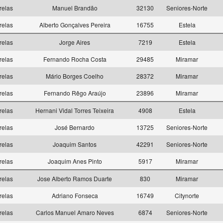
relas
Manuel Brandão
32130
Seniores-Norte
relas
Alberto Gonçalves Pereira
16755
Estela
relas
Jorge Aires
7219
Estela
relas
Fernando Rocha Costa
29485
Miramar
relas
Mário Borges Coelho
28372
Miramar
relas
Fernando Rêgo Araújo
23896
Miramar
relas
Hernani Vidal Torres Teixeira
4908
Estela
relas
José Bernardo
13725
Seniores-Norte
relas
Joaquim Santos
42291
Seniores-Norte
relas
Joaquim Anes Pinto
5917
Miramar
relas
Jose Alberto Ramos Duarte
830
Miramar
relas
Adriano Fonseca
16749
Citynorte
relas
Carlos Manuel Amaro Neves
6874
Seniores-Norte