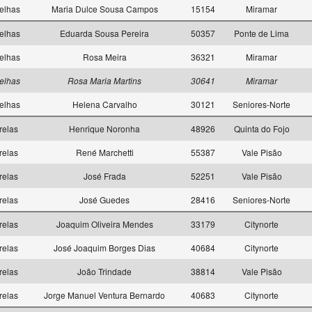
elhas
Maria Dulce Sousa Campos
15154
Miramar
elhas
Eduarda Sousa Pereira
50357
Ponte de Lima
elhas
Rosa Meira
36321
Miramar
elhas
Rosa Maria Martins
30641
Miramar
elhas
Helena Carvalho
30121
Seniores-Norte
relas
Henrique Noronha
48926
Quinta do Fojo
relas
René Marchetti
55387
Vale Pisão
relas
José Frada
52251
Vale Pisão
relas
José Guedes
28416
Seniores-Norte
relas
Joaquim Oliveira Mendes
33179
Citynorte
relas
José Joaquim Borges Dias
40684
Citynorte
relas
João Trindade
38814
Vale Pisão
relas
Jorge Manuel Ventura Bernardo
40683
Citynorte