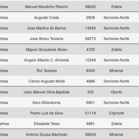
relas
Manuel Moutinho Ribeiro
38632
Estela
relas
Augusto Costa
2828
Seniores-Norte
relas
Joao Martins de Barros
14940
Seniores-Norte
relas
Jose Abreu Teixeira
28270
Seniores-Norte
relas
Miguel Gonçalves Abreu
4725
Estela
relas
Angelo Alberto C. Almeida
10346
Seniores-Norte
relas
Rui Tavares
8309
Miramar
relas
Carlos Augusto Moita
4888
Seniores-Norte
relas
Joao Manuel Silva Baptista
330
Oporto
relas
Eero Sillankorva
6851
Seniores-Norte
relas
Pedro Luís da Silva
51119
Citynorte
elhas
Elisabete Teles
4881
Estela
relas
António Sousa Machado
38053
Miramar