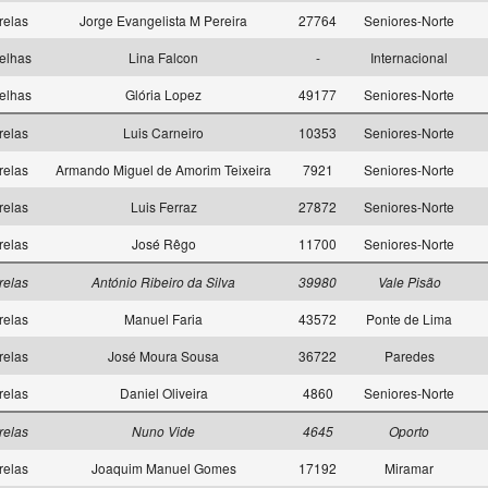
relas
Jorge Evangelista M Pereira
27764
Seniores-Norte
elhas
Lina Falcon
-
Internacional
elhas
Glória Lopez
49177
Seniores-Norte
relas
Luis Carneiro
10353
Seniores-Norte
relas
Armando Miguel de Amorim Teixeira
7921
Seniores-Norte
relas
Luis Ferraz
27872
Seniores-Norte
relas
José Rêgo
11700
Seniores-Norte
relas
António Ribeiro da Silva
39980
Vale Pisão
relas
Manuel Faria
43572
Ponte de Lima
relas
José Moura Sousa
36722
Paredes
relas
Daniel Oliveira
4860
Seniores-Norte
relas
Nuno Vide
4645
Oporto
relas
Joaquim Manuel Gomes
17192
Miramar