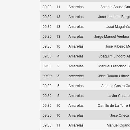
09:30
11
Amarelas
António Sousa Ca
09:30
13
Amarelas
José Joaquim Borg
09:30
13
Amarelas
José Magalhã
09:30
13
Amarelas
Jorge Manuel Ventura
09:30
10
Amarelas
José Ribeiro M
09:30
4
Amarelas
Joaquim Lindoro A
09:30
2
Amarelas
Manuel Francisco 
09:30
5
Amarelas
José Ramon López 
09:30
5
Amarelas
Antonio Castro Ga
09:30
5
Amarelas
Javier Casare
09:30
10
Amarelas
Camilo de La Torre 
09:30
10
Amarelas
José Oneca
09:30
11
Amarelas
Manuel Ogan