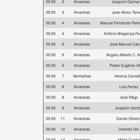
09:30
3
Amarelas
Joaquim Guimar
09:30
3
Amarelas
Jose Abreu Teix
09:30
4
Amarelas
Manuel Fernando Pere
09:30
4
Amarelas
António Bragança F
09:30
6
Amarelas
José Manuel Car
09:30
6
Amarelas
Angelo Alberto C. 
09:30
6
Amarelas
Pedro Eugénio A
09:30
7
Vermelhas
Helena Carval
09:30
8
Amarelas
Luis Ferraz
09:30
8
Amarelas
José Rêgo
09:30
9
Amarelas
Joaquim Sant
09:30
11
Amarelas
Daniel Oliveir
09:30
12
Amarelas
Orlando Oio
09:30
14
Amarelas
Mário Cunha