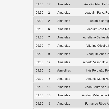
09:30
17
Amarelas
Aurelio Adan Fer
09:30
2
Amarelas
Joaquim Paiva R
09:30
2
Amarelas
António Barri
09:30
6
Amarelas
Joaquim José Mar
09:30
7
Amarelas
Aureliano Carlos d
09:30
7
Amarelas
Vitorino Oliveira
09:30
9
Amarelas
Joaquim Anes P
09:30
12
Amarelas
Alberto Vasco Brit
09:30
12
Vermelhas
Inês Perdigão Po
09:30
15
Amarelas
Antonio Maria N
09:30
15
Amarelas
Joao Pedro Vaz O
09:30
15
Amarelas
António Valente de 
09:30
16
Amarelas
Fernando Rêgo A