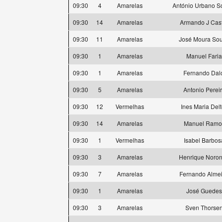
09:30
4
Amarelas
António Urbano S
09:30
14
Amarelas
Armando J Cas
09:30
11
Amarelas
José Moura So
09:30
1
Amarelas
Manuel Faria
09:30
1
Amarelas
Fernando Dal
09:30
5
Amarelas
Antonio Perei
09:30
12
Vermelhas
Ines Maria Delt
09:30
14
Amarelas
Manuel Ramo
09:30
1
Vermelhas
Isabel Barbos
09:30
3
Amarelas
Henrique Noro
09:30
7
Amarelas
Fernando Alme
09:30
1
Amarelas
José Guedes
09:30
3
Amarelas
Sven Thorse