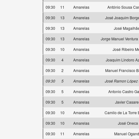
09:30
11
Amarelas
António Sousa Ca
09:30
13
Amarelas
José Joaquim Borg
09:30
13
Amarelas
José Magalhã
09:30
13
Amarelas
Jorge Manuel Ventura
09:30
10
Amarelas
José Ribeiro M
09:30
4
Amarelas
Joaquim Lindoro A
09:30
2
Amarelas
Manuel Francisco 
09:30
5
Amarelas
José Ramon López 
09:30
5
Amarelas
Antonio Castro Ga
09:30
5
Amarelas
Javier Casare
09:30
10
Amarelas
Camilo de La Torre 
09:30
10
Amarelas
José Oneca
09:30
11
Amarelas
Manuel Ogan