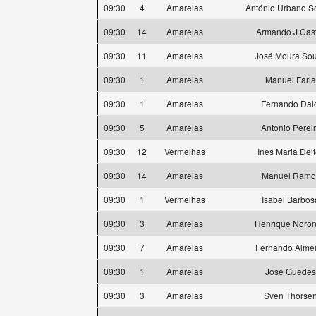
09:30
4
Amarelas
António Urbano S
09:30
14
Amarelas
Armando J Cas
09:30
11
Amarelas
José Moura So
09:30
1
Amarelas
Manuel Faria
09:30
1
Amarelas
Fernando Dal
09:30
5
Amarelas
Antonio Perei
09:30
12
Vermelhas
Ines Maria Delt
09:30
14
Amarelas
Manuel Ramo
09:30
1
Vermelhas
Isabel Barbos
09:30
3
Amarelas
Henrique Noro
09:30
7
Amarelas
Fernando Alme
09:30
1
Amarelas
José Guedes
09:30
3
Amarelas
Sven Thorse