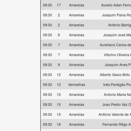
09:30
17
Amarelas
Aurelio Adan Fer
09:30
2
Amarelas
Joaquim Paiva R
09:30
2
Amarelas
António Barri
09:30
6
Amarelas
Joaquim José Mar
09:30
7
Amarelas
Aureliano Carlos d
09:30
7
Amarelas
Vitorino Oliveira
09:30
9
Amarelas
Joaquim Anes P
09:30
12
Amarelas
Alberto Vasco Brit
09:30
12
Vermelhas
Inês Perdigão Po
09:30
15
Amarelas
Antonio Maria N
09:30
15
Amarelas
Joao Pedro Vaz O
09:30
15
Amarelas
António Valente de 
09:30
16
Amarelas
Fernando Rêgo A