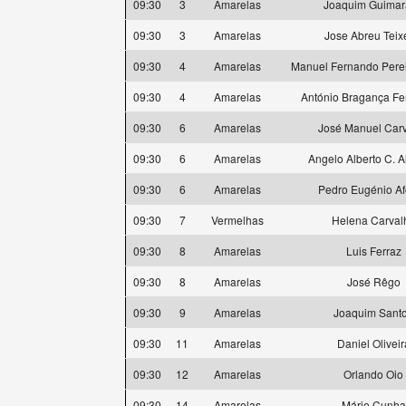
09:30
3
Amarelas
Joaquim Guimar
09:30
3
Amarelas
Jose Abreu Teix
09:30
4
Amarelas
Manuel Fernando Pere
09:30
4
Amarelas
António Bragança F
09:30
6
Amarelas
José Manuel Car
09:30
6
Amarelas
Angelo Alberto C. 
09:30
6
Amarelas
Pedro Eugénio A
09:30
7
Vermelhas
Helena Carval
09:30
8
Amarelas
Luis Ferraz
09:30
8
Amarelas
José Rêgo
09:30
9
Amarelas
Joaquim Sant
09:30
11
Amarelas
Daniel Oliveir
09:30
12
Amarelas
Orlando Oio
09:30
14
Amarelas
Mário Cunha