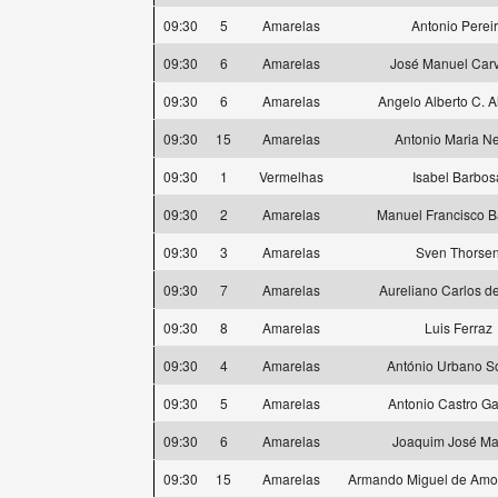
09:30
5
Amarelas
Antonio Perei
09:30
6
Amarelas
José Manuel Car
09:30
6
Amarelas
Angelo Alberto C. 
09:30
15
Amarelas
Antonio Maria N
09:30
1
Vermelhas
Isabel Barbos
09:30
2
Amarelas
Manuel Francisco 
09:30
3
Amarelas
Sven Thorse
09:30
7
Amarelas
Aureliano Carlos d
09:30
8
Amarelas
Luis Ferraz
09:30
4
Amarelas
António Urbano S
09:30
5
Amarelas
Antonio Castro Ga
09:30
6
Amarelas
Joaquim José Mar
09:30
15
Amarelas
Armando Miguel de Amor