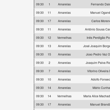
09:30
1
Amarelas
Fernando Dal
09:30
11
Amarelas
Manuel Ogan
09:30
17
Amarelas
Carlos Moren
09:30
11
Amarelas
António Sousa Ca
09:30
12
Vermelhas
Inês Perdigão Po
09:30
13
Amarelas
José Joaquim Borg
09:30
15
Amarelas
Joao Pedro Vaz O
09:30
2
Amarelas
Joaquim Paiva R
09:30
7
Amarelas
Vitorino Oliveira
09:30
10
Amarelas
Adolfo Fonse
09:30
14
Amarelas
Mário Cunha
09:30
14
Vermelhas
Maria Alice Machad
09:30
17
Amarelas
Manuel Brand