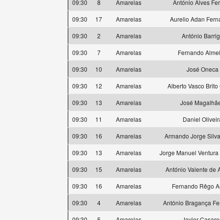
09:30
8
Amarelas
António Alves Fer
09:30
17
Amarelas
Aurelio Adan Fer
09:30
2
Amarelas
António Barri
09:30
7
Amarelas
Fernando Alme
09:30
10
Amarelas
José Oneca
09:30
12
Amarelas
Alberto Vasco Brit
09:30
13
Amarelas
José Magalhã
09:30
11
Amarelas
Daniel Oliveir
09:30
16
Amarelas
Armando Jorge Silva
09:30
13
Amarelas
Jorge Manuel Ventura
09:30
15
Amarelas
António Valente de 
09:30
16
Amarelas
Fernando Rêgo A
09:30
4
Amarelas
António Bragança F
09:30
5
Amarelas
Javier Casare