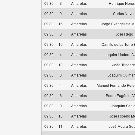
09:30
3
Amarelas
Henrique Noro
09:30
9
Amarelas
Carlos Neve
09:30
16
Amarelas
Jorge Evangelista M
09:30
8
Amarelas
José Rêgo
09:30
10
Amarelas
Camilo de La Torre 
09:30
4
Amarelas
Joaquim Lindoro A
09:30
13
Amarelas
João Trindad
09:30
3
Amarelas
Joaquim Guimar
09:30
4
Amarelas
Manuel Fernando Pere
09:30
6
Amarelas
Pedro Eugénio A
09:30
9
Amarelas
Joaquim Sant
09:30
10
Amarelas
José Ribeiro M
09:30
11
Amarelas
José Moura So