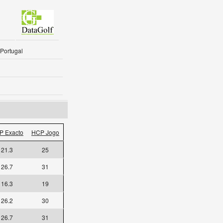
 Portugal
P Exacto
HCP Jogo
21.3
25
26.7
31
16.3
19
26.2
30
26.7
31