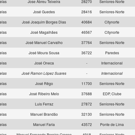
elas
Jose Abreu Teixeira
28270
Seniores-Norte
elas
José Guedes
28416
Seniores-Norte
elas
José Joaquim Borges Dias
40684
Citynorte
elas
José Magalhães
46567
Citynorte
elas
José Manuel Carvalho
37764
Seniores-Norte
elas
José Moura Sousa
36722
Paredes
elas
José Oneca
-
Internacional
elas
José Ramon López Suares
-
Internacional
elas
José Rêgo
11700
Seniores-Norte
elas
José Ribeiro Melo
37688
EDP, Clube
elas
Luis Ferraz
27872
Seniores-Norte
elas
Manuel Brandão
32130
Seniores-Norte
elas
Manuel Faria
43572
Ponte de Lima
elas
Manuel Fernando Pereira Crespo
4918
Seniores-Norte