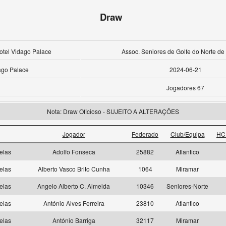
Draw
otel Vidago Palace
Assoc. Seniores de Golfe do Norte de
ago Palace
2024-06-21
Jogadores 67
Nota: Draw Oficioso - SUJEITO A ALTERAÇÕES
Jogador
Federado
Club/Equipa
HC
elas
Adolfo Fonseca
25882
Atlantico
elas
Alberto Vasco Brito Cunha
1064
Miramar
elas
Angelo Alberto C. Almeida
10346
Seniores-Norte
elas
António Alves Ferreira
23810
Atlantico
elas
António Barriga
32117
Miramar