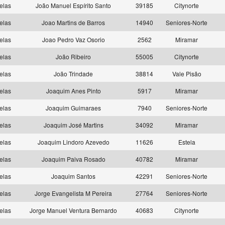
elas
João Manuel Espírito Santo
39185
Citynorte
elas
Joao Martins de Barros
14940
Seniores-Norte
elas
Joao Pedro Vaz Osorio
2562
Miramar
elas
João Ribeiro
55005
Citynorte
elas
João Trindade
38814
Vale Pisão
elas
Joaquim Anes Pinto
5917
Miramar
elas
Joaquim Guimaraes
7940
Seniores-Norte
elas
Joaquim José Martins
34092
Miramar
elas
Joaquim Lindoro Azevedo
11626
Estela
elas
Joaquim Paiva Rosado
40782
Miramar
elas
Joaquim Santos
42291
Seniores-Norte
elas
Jorge Evangelista M Pereira
27764
Seniores-Norte
elas
Jorge Manuel Ventura Bernardo
40683
Citynorte