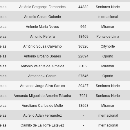
elas
António Bragança Fernandes
44332
Seniores-Norte
elas
Antonio Castro Galante
-
Internacional
elas
Antonio Maria Neves
965
Miramar
elas
Antonio Pereira
18409
Ponte de Lima
elas
António Sousa Carvalho
36320
Citynorte
elas
António Urbano Soares
22094
Oporto
elas
António Valente de Almeida
8109
Miramar
elas
Armando J Castro
27546
Oporto
elas
Armando Jorge Silva Santos
20427
Seniores-Norte
elas
Armando Miguel de Amorim Teixeira
7921
Seniores-Norte
elas
Aureliano Carlos de Mello
13558
Miramar
elas
Aurelio Adan Fernandez
-
Internacional
elas
Camilo de La Torre Estevez
-
Internacional