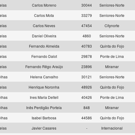
elas
Carlos Moreno
30044
Seniores-Norte
elas
Carlos Mota
33279
Seniores-Norte
elas
Carlos Neves
47454
Citynorte
elas
Daniel Oliveira
4860
Seniores-Norte
elas
Fernando Almeida
40783
Quinta do Fojo
elas
Fernando Dalot
29878
Ponte de Lima
elas
Fernando Rêgo Araújo
23896
Miramar
elhas
Helena Carvalho
30121
Seniores-Norte
elas
Henrique Noronha
48926
Quinta do Fojo
elhas
Ines Maria Deltell
40426
Ponte de Lima
elhas
Inês Perdigão Portela
848
Miramar
elhas
Isabel Barbosa
44586
Quinta do Fojo
elas
Javier Casares
-
Internacional