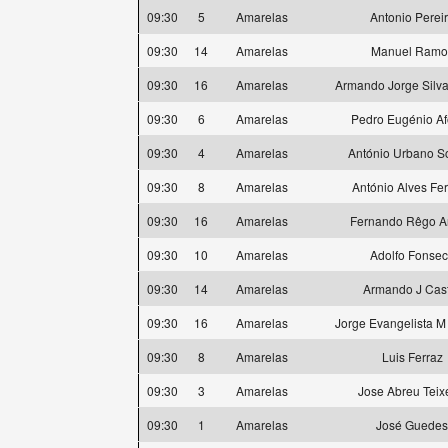
09:30
5
Amarelas
Antonio Perei
09:30
14
Amarelas
Manuel Ramo
09:30
16
Amarelas
Armando Jorge Silva
09:30
6
Amarelas
Pedro Eugénio A
09:30
4
Amarelas
António Urbano S
09:30
8
Amarelas
António Alves Fer
09:30
16
Amarelas
Fernando Rêgo A
09:30
10
Amarelas
Adolfo Fonse
09:30
14
Amarelas
Armando J Cas
09:30
16
Amarelas
Jorge Evangelista M
09:30
8
Amarelas
Luis Ferraz
09:30
3
Amarelas
Jose Abreu Teix
09:30
1
Amarelas
José Guedes