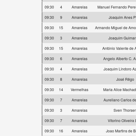
09:30
4
Amarelas
Manuel Fernando Pere
09:30
9
Amarelas
Joaquim Anes P
09:30
15
Amarelas
Armando Miguel de Amor
09:30
3
Amarelas
Joaquim Guimar
09:30
15
Amarelas
António Valente de 
09:30
6
Amarelas
Angelo Alberto C. 
09:30
4
Amarelas
Joaquim Lindoro A
09:30
8
Amarelas
José Rêgo
09:30
14
Vermelhas
Maria Alice Machad
09:30
7
Amarelas
Aureliano Carlos d
09:30
3
Amarelas
Sven Thorse
09:30
7
Amarelas
Vitorino Oliveira
09:30
16
Amarelas
Joao Martins de B