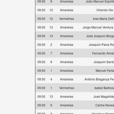
09:30
9
Amarelas
João Manuel Espírit
09:30
12
Amarelas
Orlando Oio
09:30
12
Vermelhas
Ines Maria Delt
09:30
13
Amarelas
Jorge Manuel Ventura
09:30
13
Amarelas
José Joaquim Borg
09:30
2
Amarelas
Joaquim Paiva R
09:30
7
Amarelas
Fernando Alme
09:30
9
Amarelas
Joaquim Sant
09:30
1
Amarelas
Manuel Faria
09:30
4
Amarelas
António Bragança F
09:30
1
Vermelhas
Isabel Barbos
09:30
13
Amarelas
José Magalhã
09:30
9
Amarelas
Carlos Neve
09:30
3
Amarelas
Henrique Noro