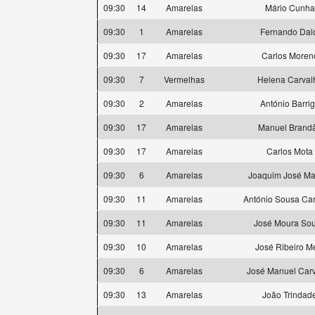
09:30
14
Amarelas
Mário Cunha
09:30
1
Amarelas
Fernando Dal
09:30
17
Amarelas
Carlos Moren
09:30
7
Vermelhas
Helena Carval
09:30
2
Amarelas
António Barri
09:30
17
Amarelas
Manuel Brand
09:30
17
Amarelas
Carlos Mota
09:30
6
Amarelas
Joaquim José Mar
09:30
11
Amarelas
António Sousa Ca
09:30
11
Amarelas
José Moura So
09:30
10
Amarelas
José Ribeiro M
09:30
6
Amarelas
José Manuel Car
09:30
13
Amarelas
João Trindad