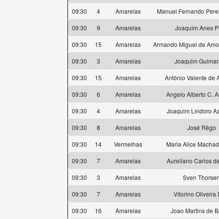
09:30
4
Amarelas
Manuel Fernando Pere
09:30
9
Amarelas
Joaquim Anes P
09:30
15
Amarelas
Armando Miguel de Amor
09:30
3
Amarelas
Joaquim Guimar
09:30
15
Amarelas
António Valente de 
09:30
6
Amarelas
Angelo Alberto C. 
09:30
4
Amarelas
Joaquim Lindoro A
09:30
8
Amarelas
José Rêgo
09:30
14
Vermelhas
Maria Alice Machad
09:30
7
Amarelas
Aureliano Carlos d
09:30
3
Amarelas
Sven Thorse
09:30
7
Amarelas
Vitorino Oliveira
09:30
16
Amarelas
Joao Martins de B