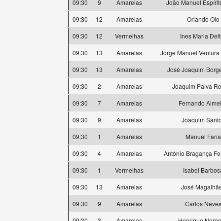
09:30
9
Amarelas
João Manuel Espírit
09:30
12
Amarelas
Orlando Oio
09:30
12
Vermelhas
Ines Maria Delt
09:30
13
Amarelas
Jorge Manuel Ventura
09:30
13
Amarelas
José Joaquim Borg
09:30
2
Amarelas
Joaquim Paiva R
09:30
7
Amarelas
Fernando Alme
09:30
9
Amarelas
Joaquim Sant
09:30
1
Amarelas
Manuel Faria
09:30
4
Amarelas
António Bragança F
09:30
1
Vermelhas
Isabel Barbos
09:30
13
Amarelas
José Magalhã
09:30
9
Amarelas
Carlos Neve
09:30
3
Amarelas
Henrique Noro