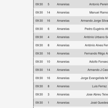
09:30
5
Amarelas
Antonio Perei
09:30
14
Amarelas
Manuel Ramo
09:30
16
Amarelas
Armando Jorge Silva
09:30
6
Amarelas
Pedro Eugénio A
09:30
4
Amarelas
António Urbano S
09:30
8
Amarelas
António Alves Fer
09:30
16
Amarelas
Fernando Rêgo A
09:30
10
Amarelas
Adolfo Fonse
09:30
14
Amarelas
Armando J Cas
09:30
16
Amarelas
Jorge Evangelista M
09:30
8
Amarelas
Luis Ferraz
09:30
3
Amarelas
Jose Abreu Teix
09:30
1
Amarelas
José Guedes