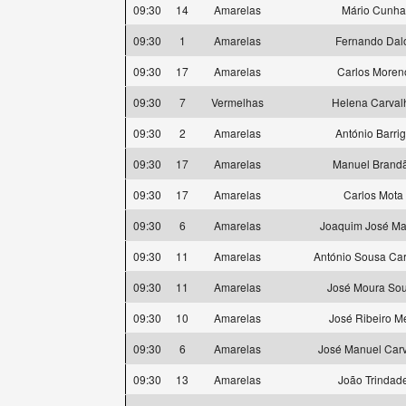
09:30
14
Amarelas
Mário Cunha
09:30
1
Amarelas
Fernando Dal
09:30
17
Amarelas
Carlos Moren
09:30
7
Vermelhas
Helena Carval
09:30
2
Amarelas
António Barri
09:30
17
Amarelas
Manuel Brand
09:30
17
Amarelas
Carlos Mota
09:30
6
Amarelas
Joaquim José Mar
09:30
11
Amarelas
António Sousa Ca
09:30
11
Amarelas
José Moura So
09:30
10
Amarelas
José Ribeiro M
09:30
6
Amarelas
José Manuel Car
09:30
13
Amarelas
João Trindad