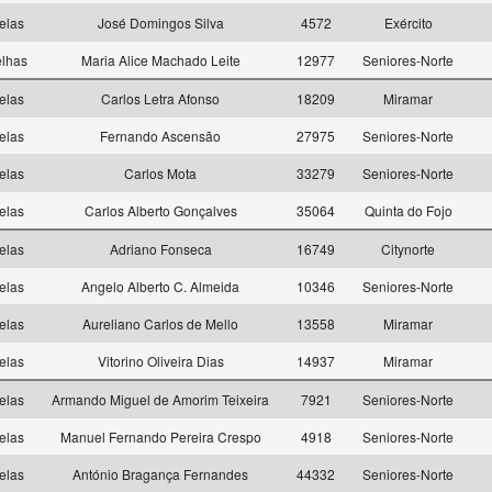
elas
José Domingos Silva
4572
Exército
elhas
Maria Alice Machado Leite
12977
Seniores-Norte
elas
Carlos Letra Afonso
18209
Miramar
elas
Fernando Ascensão
27975
Seniores-Norte
elas
Carlos Mota
33279
Seniores-Norte
elas
Carlos Alberto Gonçalves
35064
Quinta do Fojo
elas
Adriano Fonseca
16749
Citynorte
elas
Angelo Alberto C. Almeida
10346
Seniores-Norte
elas
Aureliano Carlos de Mello
13558
Miramar
elas
Vitorino Oliveira Dias
14937
Miramar
elas
Armando Miguel de Amorim Teixeira
7921
Seniores-Norte
elas
Manuel Fernando Pereira Crespo
4918
Seniores-Norte
elas
António Bragança Fernandes
44332
Seniores-Norte