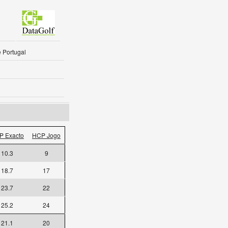
e Portugal
P Exacto
HCP Jogo
10.3
9
18.7
17
23.7
22
25.2
24
21.1
20