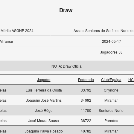
Draw
 Mérito ASGNP 2024
Assoc. Seniores de Golfe do Norte d
Miramar
2024-05-17
Jogadores 58
NOTA: Draw Oficial
Jogador
Federado
Club/Equipa
HC
elas
Luis Ferreira da Costa
33792
Citynorte
elas
Joaquim José Martins
34092
Miramar
elas
José Rêgo
11700
Seniores-Norte
elas
José Moura Sousa
36722
Paredes
elas
Joaquim Paiva Rosado
40782
Miramar