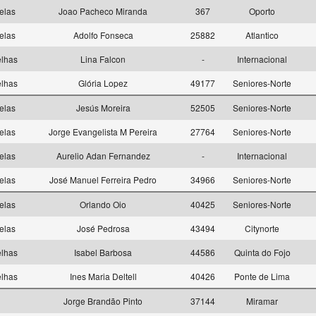
elas
Joao Pacheco Miranda
367
Oporto
elas
Adolfo Fonseca
25882
Atlantico
elhas
Lina Falcon
-
Internacional
elhas
Glória Lopez
49177
Seniores-Norte
elas
Jesús Moreira
52505
Seniores-Norte
elas
Jorge Evangelista M Pereira
27764
Seniores-Norte
elas
Aurelio Adan Fernandez
-
Internacional
elas
José Manuel Ferreira Pedro
34966
Seniores-Norte
elas
Orlando Oio
40425
Seniores-Norte
elas
José Pedrosa
43494
Citynorte
elhas
Isabel Barbosa
44586
Quinta do Fojo
elhas
Ines Maria Deltell
40426
Ponte de Lima
Jorge Brandão Pinto
37144
Miramar