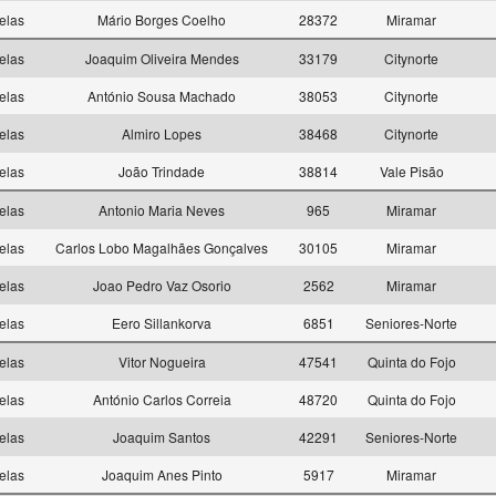
elas
Mário Borges Coelho
28372
Miramar
elas
Joaquim Oliveira Mendes
33179
Citynorte
elas
António Sousa Machado
38053
Citynorte
elas
Almiro Lopes
38468
Citynorte
elas
João Trindade
38814
Vale Pisão
elas
Antonio Maria Neves
965
Miramar
elas
Carlos Lobo Magalhães Gonçalves
30105
Miramar
elas
Joao Pedro Vaz Osorio
2562
Miramar
elas
Eero Sillankorva
6851
Seniores-Norte
elas
Vitor Nogueira
47541
Quinta do Fojo
elas
António Carlos Correia
48720
Quinta do Fojo
elas
Joaquim Santos
42291
Seniores-Norte
elas
Joaquim Anes Pinto
5917
Miramar