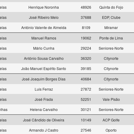
elas
Henrique Noronha
48926
Quinta do Fojo
elas
José Ribeiro Melo
37688
EDP, Clube
elas
António Valente de Almeida
8109
Miramar
elas
Manuel Ramos
19062
Ponte de Lima
elas
Mário Cunha
29224
Seniores-Norte
elas
António Sousa Carvalho
36320
Citynorte
elas
João Manuel Espírito Santo
39185
Citynorte
elas
José Joaquim Borges Dias
40684
Citynorte
elas
Luis Ferraz
27872
Seniores-Norte
elas
José Frada
52251
Vale Pisão
elhas
Helena Carvalho
30121
Seniores-Norte
elas
José Cândido de Oliveira
10149
ACP Golfe
elas
Armando J Castro
27546
Oporto