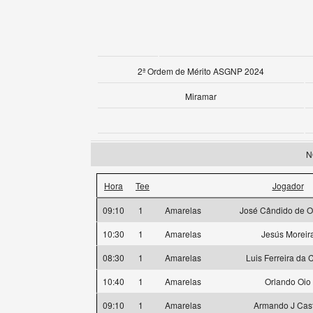
2ª Ordem de Mérito ASGNP 2024
Miramar
N
Hora
Tee
Jogador
09:10
1
Amarelas
José Cândido de Ol
10:30
1
Amarelas
Jesús Moreir
08:30
1
Amarelas
Luis Ferreira da 
10:40
1
Amarelas
Orlando Oio
09:10
1
Amarelas
Armando J Cas