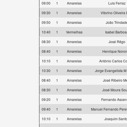
09:00
1
Amarelas
Luis Ferraz
09:30
1
Amarelas
Vitorino Oliveira
09:50
1
Amarelas
João Trindad
10:40
1
Vermelhas
Isabel Barbos
08:30
1
Amarelas
José Rêgo
08:40
1
Amarelas
Henrique Noro
10:10
1
Amarelas
António Carlos Co
10:30
1
Amarelas
Jorge Evangelista M
08:40
1
Amarelas
José Ribeiro M
08:30
1
Amarelas
José Moura So
09:20
1
Amarelas
Fernando Ascen
09:40
1
Amarelas
Manuel Fernando Pere
10:10
1
Amarelas
Joaquim Sant