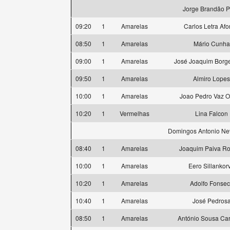
Jorge Brandão P
09:20
1
Amarelas
Carlos Letra Af
08:50
1
Amarelas
Mário Cunha
09:00
1
Amarelas
José Joaquim Borg
09:50
1
Amarelas
Almiro Lopes
10:00
1
Amarelas
Joao Pedro Vaz O
10:20
1
Vermelhas
Lina Falcon
Domingos Antonio Ne
08:40
1
Amarelas
Joaquim Paiva R
10:00
1
Amarelas
Eero Sillankor
10:20
1
Amarelas
Adolfo Fonse
10:40
1
Amarelas
José Pedros
08:50
1
Amarelas
António Sousa Ca