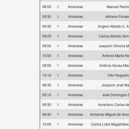
08:50
1
Amarelas
Manuel Ramo
09:30
1
Amarelas
Adriano Fonse
09:30
1
Amarelas
Angelo Alberto C. 
09:20
1
Amarelas
Carlos Alberto Gon
09:50
1
Amarelas
Joaquim Oliveira 
10:00
1
Amarelas
Antonio Maria N
09:50
1
Amarelas
António Sousa Ma
10:10
1
Amarelas
Vitor Nogueir
08:30
1
Amarelas
Joaquim José Mar
09:10
1
Amarelas
José Domingos S
09:30
1
Amarelas
Aureliano Carlos d
09:40
1
Amarelas
Armando Miguel de Amor
10:00
1
Amarelas
Carlos Lobo Magalhães