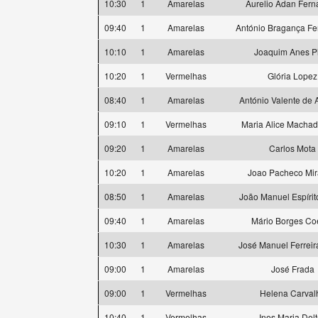
10:30
1
Amarelas
Aurelio Adan Fer
09:40
1
Amarelas
António Bragança F
10:10
1
Amarelas
Joaquim Anes P
10:20
1
Vermelhas
Glória Lopez
08:40
1
Amarelas
António Valente de 
09:10
1
Vermelhas
Maria Alice Machad
09:20
1
Amarelas
Carlos Mota
10:20
1
Amarelas
Joao Pacheco Mi
08:50
1
Amarelas
João Manuel Espírit
09:40
1
Amarelas
Mário Borges Co
10:30
1
Amarelas
José Manuel Ferreir
09:00
1
Amarelas
José Frada
09:00
1
Vermelhas
Helena Carval
10:40
1
Vermelhas
Ines Maria Delt