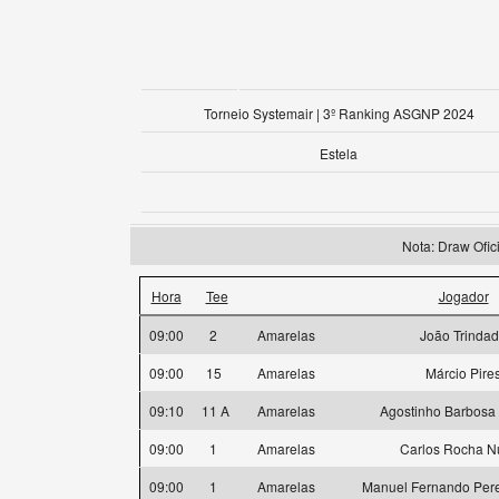
Torneio Systemair | 3º Ranking ASGNP 2024
Estela
Nota: Draw Of
Hora
Tee
Jogador
09:00
2
Amarelas
João Trinda
09:00
15
Amarelas
Márcio Pire
09:10
11 A
Amarelas
Agostinho Barbosa 
09:00
1
Amarelas
Carlos Rocha N
09:00
1
Amarelas
Manuel Fernando Pere