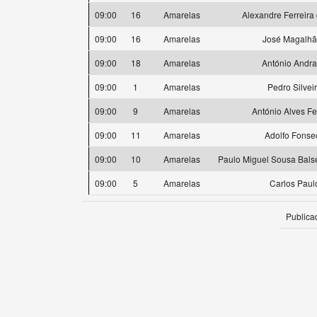
09:00
16
Amarelas
Alexandre Ferreira 
09:00
16
Amarelas
José Magalh
09:00
18
Amarelas
António Andr
09:00
1
Amarelas
Pedro Silvei
09:00
9
Amarelas
António Alves Fe
09:00
11
Amarelas
Adolfo Fonse
09:00
10
Amarelas
Paulo Miguel Sousa Bal
09:00
5
Amarelas
Carlos Paul
Publica