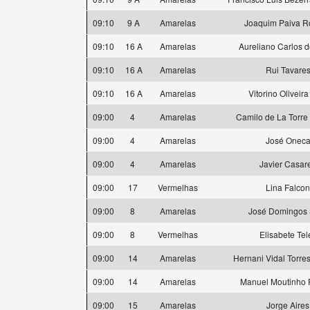
09:10
9 A
Amarelas
Joaquim Paiva R
09:10
16 A
Amarelas
Aureliano Carlos d
09:10
16 A
Amarelas
Rui Tavare
09:10
16 A
Amarelas
Vitorino Oliveira
09:00
4
Amarelas
Camilo de La Torre
09:00
4
Amarelas
José Onec
09:00
4
Amarelas
Javier Casar
09:00
17
Vermelhas
Lina Falcon
09:00
8
Amarelas
José Domingos 
09:00
8
Vermelhas
Elisabete Tel
09:00
14
Amarelas
Hernani Vidal Torres
09:00
14
Amarelas
Manuel Moutinho 
09:00
15
Amarelas
Jorge Aires