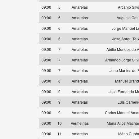
09:00
5
Amarelas
Arcanjo Silv
09:00
6
Amarelas
Augusto Cos
09:00
6
Amarelas
Jorge Manuel L
09:00
6
Amarelas
Jose Abreu Teix
09:00
7
Amarelas
Abílio Mendes de 
09:00
7
Amarelas
Armando Jorge Silv
09:00
7
Amarelas
Joao Martins de 
09:00
8
Amarelas
Manuel Bran
09:00
9
Amarelas
Jose Fernando Mo
09:00
9
Amarelas
Luis Carneir
09:00
9
Amarelas
Carlos Manuel Ama
09:00
10
Vermelhas
Maria Alice Machad
09:00
11
Amarelas
Mário Cunh