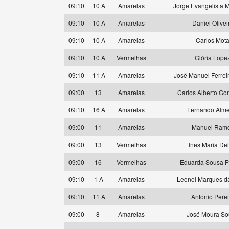
09:10
10 A
Amarelas
Jorge Evangelista M
09:10
10 A
Amarelas
Daniel Olivei
09:10
10 A
Amarelas
Carlos Mot
09:10
10 A
Vermelhas
Glória Lope
09:10
11 A
Amarelas
José Manuel Ferrei
09:00
13
Amarelas
Carlos Alberto Go
09:10
16 A
Amarelas
Fernando Alme
09:00
11
Amarelas
Manuel Ram
09:00
13
Vermelhas
Ines Maria Delt
09:00
16
Vermelhas
Eduarda Sousa P
09:10
1 A
Amarelas
Leonel Marques d
09:10
11 A
Amarelas
Antonio Perei
09:00
8
Amarelas
José Moura So