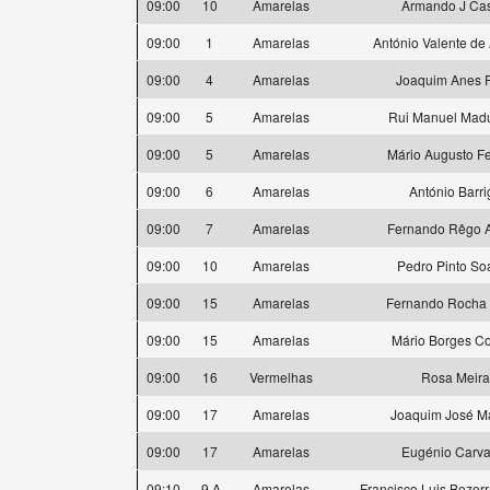
09:00
10
Amarelas
Armando J Cas
09:00
1
Amarelas
António Valente de
09:00
4
Amarelas
Joaquim Anes P
09:00
5
Amarelas
Rui Manuel Madu
09:00
5
Amarelas
Mário Augusto Fe
09:00
6
Amarelas
António Barri
09:00
7
Amarelas
Fernando Rêgo A
09:00
10
Amarelas
Pedro Pinto So
09:00
15
Amarelas
Fernando Rocha 
09:00
15
Amarelas
Mário Borges C
09:00
16
Vermelhas
Rosa Meira
09:00
17
Amarelas
Joaquim José Ma
09:00
17
Amarelas
Eugénio Carva
09:10
9 A
Amarelas
Francisco Luis Bezer