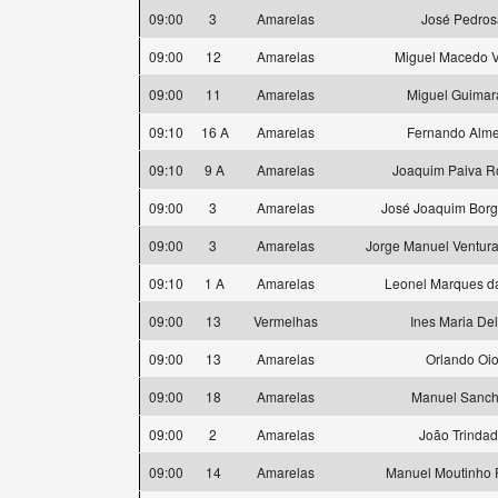
09:00
3
Amarelas
José Pedros
09:00
12
Amarelas
Miguel Macedo V
09:00
11
Amarelas
Miguel Guimar
09:10
16 A
Amarelas
Fernando Alme
09:10
9 A
Amarelas
Joaquim Paiva R
09:00
3
Amarelas
José Joaquim Borg
09:00
3
Amarelas
Jorge Manuel Ventur
09:10
1 A
Amarelas
Leonel Marques d
09:00
13
Vermelhas
Ines Maria Delt
09:00
13
Amarelas
Orlando Oi
09:00
18
Amarelas
Manuel Sanc
09:00
2
Amarelas
João Trinda
09:00
14
Amarelas
Manuel Moutinho 