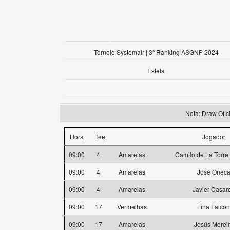
Torneio Systemair | 3º Ranking ASGNP 2024
Estela
Nota: Draw Of
Hora
Tee
Jogador
09:00
4
Amarelas
Camilo de La Torre
09:00
4
Amarelas
José Onec
09:00
4
Amarelas
Javier Casar
09:00
17
Vermelhas
Lina Falcon
09:00
17
Amarelas
Jesús Morei