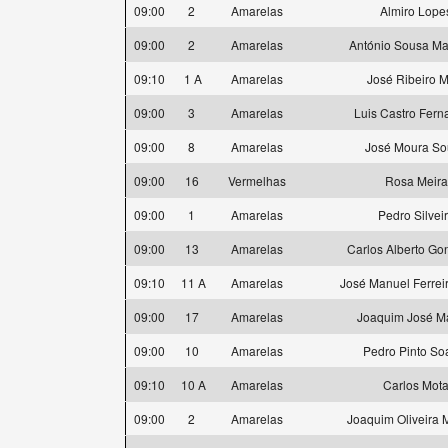
09:00
2
Amarelas
Almiro Lope
09:00
2
Amarelas
António Sousa M
09:10
1 A
Amarelas
José Ribeiro 
09:00
3
Amarelas
Luis Castro Fer
09:00
8
Amarelas
José Moura So
09:00
16
Vermelhas
Rosa Meira
09:00
1
Amarelas
Pedro Silvei
09:00
13
Amarelas
Carlos Alberto Go
09:10
11 A
Amarelas
José Manuel Ferrei
09:00
17
Amarelas
Joaquim José Ma
09:00
10
Amarelas
Pedro Pinto So
09:10
10 A
Amarelas
Carlos Mot
09:00
2
Amarelas
Joaquim Oliveira