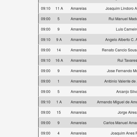
09:10
11 A
Amarelas
Joaquim Lindoro 
09:00
5
Amarelas
Rui Manuel Madu
09:00
9
Amarelas
Luis Carneir
09:10
9 A
Amarelas
Angelo Alberto C. 
09:00
14
Amarelas
Renato Cancio Sousa
09:10
16 A
Amarelas
Rui Tavare
09:00
9
Amarelas
Jose Fernando Mo
09:00
1
Amarelas
António Valente de
09:00
5
Amarelas
Arcanjo Silv
09:10
1 A
Amarelas
Armando Miguel de Amo
09:00
15
Amarelas
Jorge Aires
09:00
9
Amarelas
Carlos Manuel Ama
09:00
4
Amarelas
Joaquim Anes P