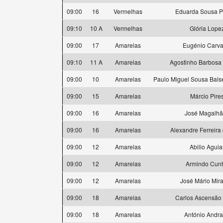
09:00
16
Vermelhas
Eduarda Sousa P
09:10
10 A
Vermelhas
Glória Lope
09:00
17
Amarelas
Eugénio Carva
09:10
11 A
Amarelas
Agostinho Barbosa 
09:00
10
Amarelas
Paulo Miguel Sousa Bal
09:00
15
Amarelas
Márcio Pire
09:00
16
Amarelas
José Magalh
09:00
16
Amarelas
Alexandre Ferreira 
09:00
12
Amarelas
Abilio Aguia
09:00
12
Amarelas
Armindo Cun
09:00
12
Amarelas
José Mário Mir
09:00
18
Amarelas
Carlos Ascensão 
09:00
18
Amarelas
António Andr