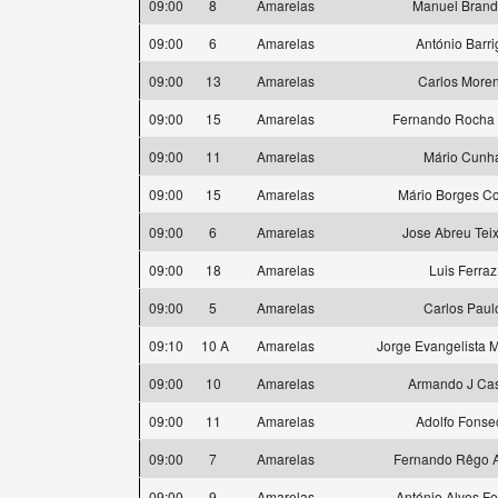
09:00
8
Amarelas
Manuel Bran
09:00
6
Amarelas
António Barri
09:00
13
Amarelas
Carlos More
09:00
15
Amarelas
Fernando Rocha 
09:00
11
Amarelas
Mário Cunh
09:00
15
Amarelas
Mário Borges C
09:00
6
Amarelas
Jose Abreu Teix
09:00
18
Amarelas
Luis Ferraz
09:00
5
Amarelas
Carlos Paul
09:10
10 A
Amarelas
Jorge Evangelista M
09:00
10
Amarelas
Armando J Cas
09:00
11
Amarelas
Adolfo Fonse
09:00
7
Amarelas
Fernando Rêgo A
09:00
9
Amarelas
António Alves Fe