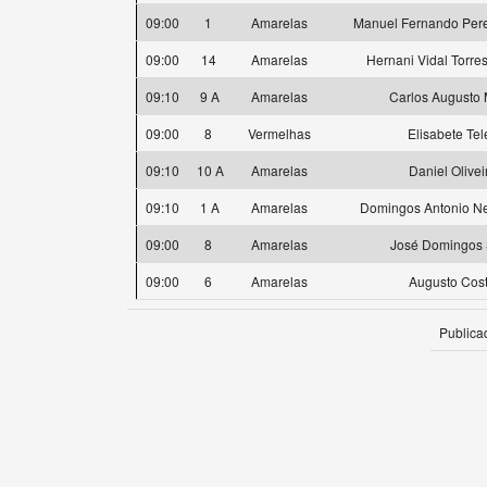
09:00
1
Amarelas
Manuel Fernando Pere
09:00
14
Amarelas
Hernani Vidal Torres
09:10
9 A
Amarelas
Carlos Augusto 
09:00
8
Vermelhas
Elisabete Tel
09:10
10 A
Amarelas
Daniel Olivei
09:10
1 A
Amarelas
Domingos Antonio Ne
09:00
8
Amarelas
José Domingos 
09:00
6
Amarelas
Augusto Cos
Publica