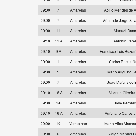
09:00
7
Amarelas
Abílio Mendes de 
09:00
7
Amarelas
Armando Jorge Silv
09:00
11
Amarelas
Manuel Ram
09:10
11 A
Amarelas
Antonio Perei
09:10
9 A
Amarelas
Francisco Luis Bezer
09:00
1
Amarelas
Carlos Rocha N
09:00
5
Amarelas
Mário Augusto Fe
09:00
7
Amarelas
Joao Martins de 
09:10
16 A
Amarelas
Vitorino Oliveira
09:00
14
Amarelas
José Bernar
09:10
16 A
Amarelas
Aureliano Carlos d
09:00
10
Vermelhas
Maria Alice Machad
09:00
6
Amarelas
Jorge Manuel L