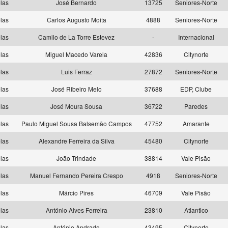
las
José Bernardo
13725
Seniores-Norte
las
Carlos Augusto Moita
4888
Seniores-Norte
las
Camilo de La Torre Estevez
-
Internacional
las
Miguel Macedo Varela
42836
Citynorte
las
Luis Ferraz
27872
Seniores-Norte
las
José Ribeiro Melo
37688
EDP, Clube
las
José Moura Sousa
36722
Paredes
las
Paulo Miguel Sousa Balsemão Campos
47752
Amarante
las
Alexandre Ferreira da Silva
45480
Citynorte
las
João Trindade
38814
Vale Pisão
las
Manuel Fernando Pereira Crespo
4918
Seniores-Norte
las
Márcio Pires
46709
Vale Pisão
las
António Alves Ferreira
23810
Atlantico
las
António Andrade
43495
Citynorte