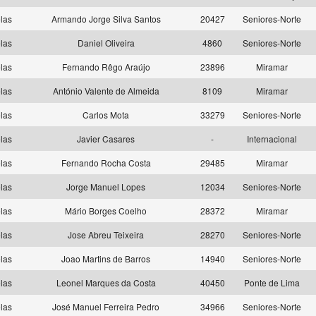
las
Armando Jorge Silva Santos
20427
Seniores-Norte
las
Daniel Oliveira
4860
Seniores-Norte
las
Fernando Rêgo Araújo
23896
Miramar
las
António Valente de Almeida
8109
Miramar
las
Carlos Mota
33279
Seniores-Norte
las
Javier Casares
-
Internacional
las
Fernando Rocha Costa
29485
Miramar
las
Jorge Manuel Lopes
12034
Seniores-Norte
las
Mário Borges Coelho
28372
Miramar
las
Jose Abreu Teixeira
28270
Seniores-Norte
las
Joao Martins de Barros
14940
Seniores-Norte
las
Leonel Marques da Costa
40450
Ponte de Lima
las
José Manuel Ferreira Pedro
34966
Seniores-Norte