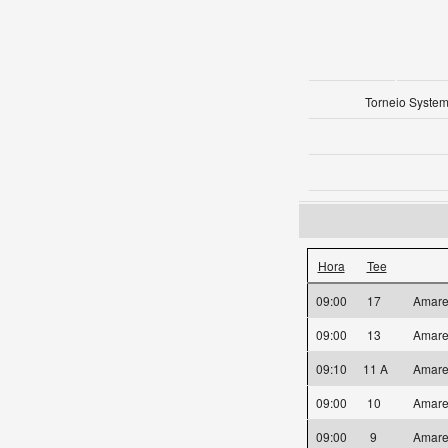
Torneio System
Hora
Tee
09:00
17
Amare
09:00
13
Amare
09:10
11 A
Amare
09:00
10
Amare
09:00
9
Amare