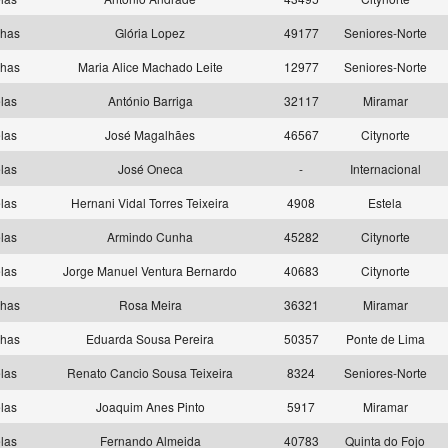
lhas
Glória Lopez
49177
Seniores-Norte
lhas
Maria Alice Machado Leite
12977
Seniores-Norte
las
António Barriga
32117
Miramar
las
José Magalhães
46567
Citynorte
las
José Oneca
-
Internacional
las
Hernani Vidal Torres Teixeira
4908
Estela
las
Armindo Cunha
45282
Citynorte
las
Jorge Manuel Ventura Bernardo
40683
Citynorte
lhas
Rosa Meira
36321
Miramar
lhas
Eduarda Sousa Pereira
50357
Ponte de Lima
las
Renato Cancio Sousa Teixeira
8324
Seniores-Norte
las
Joaquim Anes Pinto
5917
Miramar
las
Fernando Almeida
40783
Quinta do Fojo