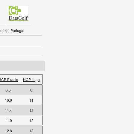
rte de Portugal
HCP Exacto
HCP Jogo
6.6
6
10.6
11
11.4
12
11.9
12
12.8
13