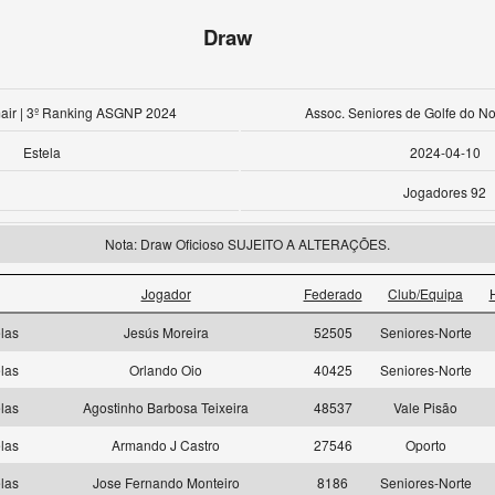
Draw
air | 3º Ranking ASGNP 2024
Assoc. Seniores de Golfe do No
Estela
2024-04-10
Jogadores 92
Nota: Draw Oficioso SUJEITO A ALTERAÇÕES.
Jogador
Federado
Club/Equipa
las
Jesús Moreira
52505
Seniores-Norte
las
Orlando Oio
40425
Seniores-Norte
las
Agostinho Barbosa Teixeira
48537
Vale Pisão
las
Armando J Castro
27546
Oporto
las
Jose Fernando Monteiro
8186
Seniores-Norte