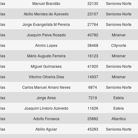
las
Manuel Brandão
32130
Seniores-Norte
las
Abílio Mendes de Azevedo
23157
Seniores-Norte
las
Jorge Evangelista M Pereira
27764
Seniores-Norte
las
Joaquim Paiva Rosado
40782
Miramar
las
Almiro Lopes
38468
Citynorte
las
Mário Augusto Ferreira
16123
Miramar
las
Miguel Guimaraes
41920
Seniores-Norte
las
Vitorino Oliveira Dias
14937
Miramar
las
Carlos Manuel Amaro Neves
6874
Seniores-Norte
las
Jorge Aires
7219
Estela
las
Joaquim Lindoro Azevedo
11626
Estela
las
Adolfo Fonseca
25882
Atlantico
las
Abilio Aguiar
45283
Seniores-Norte