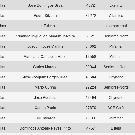
las
José Domingos Silva
4572
Exército
las
Pedro Silveira
35272
Atlantico
lhas
Lina Falcon
-
Internacional
las
Armando Miguel de Amorim Teixeira
7921
Seniores-Norte
las
Joaquim José Martins
34092
Miramar
las
Aureliano Carlos de Mello
13558
Miramar
las
Carlos Moreno
30044
Seniores-Norte
las
José Joaquim Borges Dias
40684
Citynorte
las
Mário Cunha
29224
Seniores-Norte
las
José Pedrosa
43494
Citynorte
las
Carlos Paulo
27870
ACP Golfe
las
Rui Tavares
8309
Miramar
las
Domingos Antonio Neves Pinto
4757
Estela