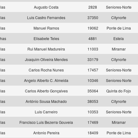
las
Augusto Costa
2828
Seniores-Norte
las
Luis Castro Fernandes
37350
Citynorte
las
Manuel Ramos
19062
Ponte de Lima
lhas
Elisabete Teles
4881
Estela
las
Rui Manuel Madureira
11003
Miramar
las
Joaquim Oliveira Mendes
33179
Citynorte
las
Carlos Rocha Nunes
17457
Seniores-Norte
las
Angelo Alberto C. Almeida
10346
Seniores-Norte
las
Carlos Alberto Gonçalves
35064
Quinta do Fojo
las
António Sousa Machado
38053
Citynorte
las
Luis Carneiro
10353
Seniores-Norte
las
Francisco Luis Bezerra Gouveia
17469
Miramar
las
Antonio Pereira
18409
Ponte de Lima