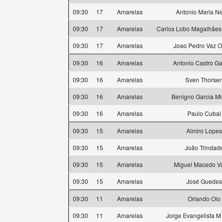
09:30
17
Amarelas
Antonio Maria N
09:30
17
Amarelas
Carlos Lobo Magalhães
09:30
17
Amarelas
Joao Pedro Vaz O
09:30
16
Amarelas
Antonio Castro Ga
09:30
16
Amarelas
Sven Thorse
09:30
16
Amarelas
Benigno Garcia M
09:30
16
Amarelas
Paulo Cubal
09:30
15
Amarelas
Almiro Lopes
09:30
15
Amarelas
João Trindad
09:30
15
Amarelas
Miguel Macedo V
09:30
15
Amarelas
José Guedes
09:30
11
Amarelas
Orlando Oio
09:30
11
Amarelas
Jorge Evangelista M