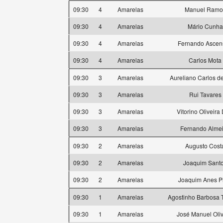
09:30
4
Amarelas
Manuel Ramo
09:30
4
Amarelas
Mário Cunha
09:30
4
Amarelas
Fernando Ascen
09:30
4
Amarelas
Carlos Mota
09:30
3
Amarelas
Aureliano Carlos d
09:30
3
Amarelas
Rui Tavares
09:30
3
Amarelas
Vitorino Oliveira
09:30
3
Amarelas
Fernando Alme
09:30
2
Amarelas
Augusto Cost
09:30
2
Amarelas
Joaquim Sant
09:30
2
Amarelas
Joaquim Anes P
09:30
1
Amarelas
Agostinho Barbosa T
09:30
1
Amarelas
José Manuel Oliv