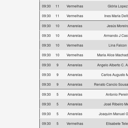
09:30
11
Vermelhas
Glória Lopez
09:30
11
Vermelhas
Ines Maria Delt
09:30
10
Amarelas
Jesús Moreir
09:30
10
Amarelas
Armando J Cas
09:30
10
Vermelhas
Lina Falcon
09:30
10
Vermelhas
Maria Alice Machad
09:30
9
Amarelas
Angelo Alberto C. 
09:30
9
Amarelas
Carlos Augusto M
09:30
9
Amarelas
Renato Cancio Sousa 
09:30
5
Amarelas
Antonio Perei
09:30
5
Amarelas
José Ribeiro M
09:30
5
Amarelas
Joaquim Manuel 
09:30
5
Vermelhas
Elisabete Tele