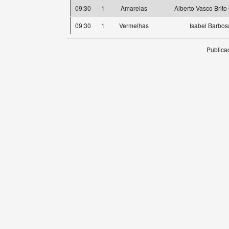
09:30
1
Amarelas
Alberto Vasco Brit
09:30
1
Vermelhas
Isabel Barbos
Publica