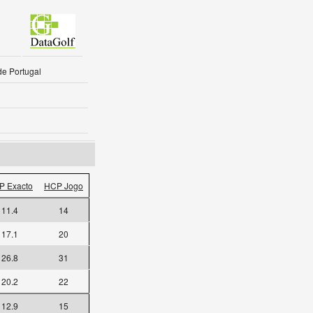
de Portugal
P Exacto
HCP Jogo
11.4
14
17.1
20
26.8
31
20.2
22
12.9
15