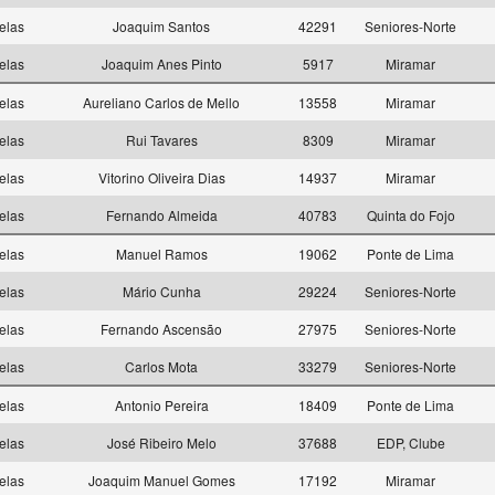
elas
Joaquim Santos
42291
Seniores-Norte
elas
Joaquim Anes Pinto
5917
Miramar
elas
Aureliano Carlos de Mello
13558
Miramar
elas
Rui Tavares
8309
Miramar
elas
Vitorino Oliveira Dias
14937
Miramar
elas
Fernando Almeida
40783
Quinta do Fojo
elas
Manuel Ramos
19062
Ponte de Lima
elas
Mário Cunha
29224
Seniores-Norte
elas
Fernando Ascensão
27975
Seniores-Norte
elas
Carlos Mota
33279
Seniores-Norte
elas
Antonio Pereira
18409
Ponte de Lima
elas
José Ribeiro Melo
37688
EDP, Clube
elas
Joaquim Manuel Gomes
17192
Miramar