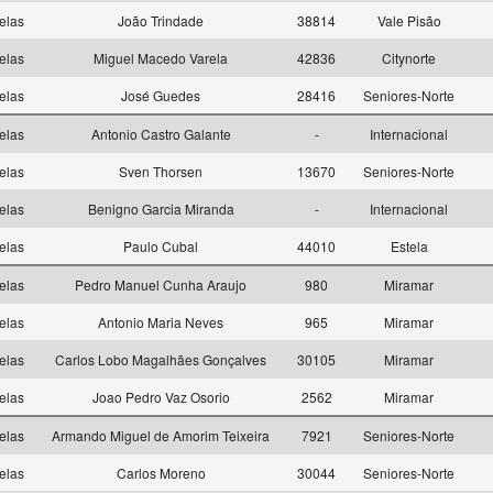
elas
João Trindade
38814
Vale Pisão
elas
Miguel Macedo Varela
42836
Citynorte
elas
José Guedes
28416
Seniores-Norte
elas
Antonio Castro Galante
-
Internacional
elas
Sven Thorsen
13670
Seniores-Norte
elas
Benigno Garcia Miranda
-
Internacional
elas
Paulo Cubal
44010
Estela
elas
Pedro Manuel Cunha Araujo
980
Miramar
elas
Antonio Maria Neves
965
Miramar
elas
Carlos Lobo Magalhães Gonçalves
30105
Miramar
elas
Joao Pedro Vaz Osorio
2562
Miramar
elas
Armando Miguel de Amorim Teixeira
7921
Seniores-Norte
elas
Carlos Moreno
30044
Seniores-Norte