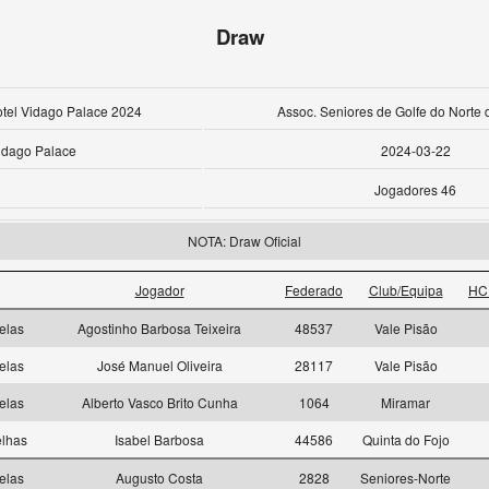
Draw
otel Vidago Palace 2024
Assoc. Seniores de Golfe do Norte 
idago Palace
2024-03-22
Jogadores 46
NOTA: Draw Oficial
Jogador
Federado
Club/Equipa
HC
elas
Agostinho Barbosa Teixeira
48537
Vale Pisão
elas
José Manuel Oliveira
28117
Vale Pisão
elas
Alberto Vasco Brito Cunha
1064
Miramar
elhas
Isabel Barbosa
44586
Quinta do Fojo
elas
Augusto Costa
2828
Seniores-Norte