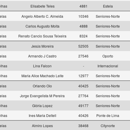
elhas
Elisabete Teles
4881
Estela
elas
Angelo Alberto C. Almeida
10346
Seniores-Norte
elas
Carlos Augusto Moita
4888
Seniores-Norte
elas
Renato Cancio Sousa Teixeira
8324
Seniores-Norte
elas
Jesús Moreira
52505
Seniores-Norte
elas
Armando J Castro
27546
Oporto
elhas
Lina Falcon
-
Internacional
elhas
Maria Alice Machado Leite
12977
Seniores-Norte
elas
Orlando Oio
40425
Seniores-Norte
elas
Jorge Evangelista M Pereira
27764
Seniores-Norte
elhas
Glória Lopez
49177
Seniores-Norte
elhas
Ines Maria Deltell
40426
Ponte de Lima
elas
Almiro Lopes
38468
Citynorte