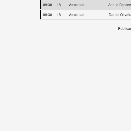
09:30
18
Amarelas
Adolfo Fonse
09:30
18
Amarelas
Daniel Oliveir
Publica