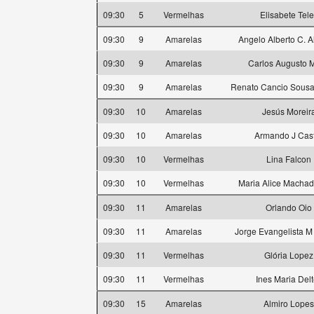
09:30
5
Vermelhas
Elisabete Tele
09:30
9
Amarelas
Angelo Alberto C. 
09:30
9
Amarelas
Carlos Augusto M
09:30
9
Amarelas
Renato Cancio Sousa 
09:30
10
Amarelas
Jesús Moreir
09:30
10
Amarelas
Armando J Cas
09:30
10
Vermelhas
Lina Falcon
09:30
10
Vermelhas
Maria Alice Machad
09:30
11
Amarelas
Orlando Oio
09:30
11
Amarelas
Jorge Evangelista M
09:30
11
Vermelhas
Glória Lopez
09:30
11
Vermelhas
Ines Maria Delt
09:30
15
Amarelas
Almiro Lopes