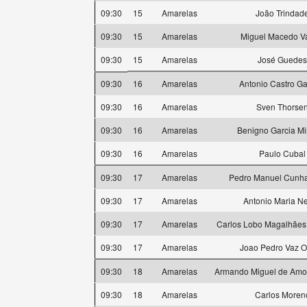
09:30
15
Amarelas
João Trindad
09:30
15
Amarelas
Miguel Macedo V
09:30
15
Amarelas
José Guedes
09:30
16
Amarelas
Antonio Castro Ga
09:30
16
Amarelas
Sven Thorse
09:30
16
Amarelas
Benigno Garcia M
09:30
16
Amarelas
Paulo Cubal
09:30
17
Amarelas
Pedro Manuel Cunha
09:30
17
Amarelas
Antonio Maria N
09:30
17
Amarelas
Carlos Lobo Magalhães
09:30
17
Amarelas
Joao Pedro Vaz O
09:30
18
Amarelas
Armando Miguel de Amor
09:30
18
Amarelas
Carlos Moren