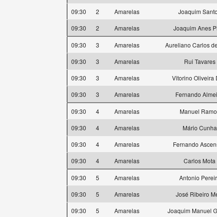
09:30
2
Amarelas
Joaquim Sant
09:30
2
Amarelas
Joaquim Anes P
09:30
3
Amarelas
Aureliano Carlos d
09:30
3
Amarelas
Rui Tavares
09:30
3
Amarelas
Vitorino Oliveira
09:30
3
Amarelas
Fernando Alme
09:30
4
Amarelas
Manuel Ramo
09:30
4
Amarelas
Mário Cunha
09:30
4
Amarelas
Fernando Ascen
09:30
4
Amarelas
Carlos Mota
09:30
5
Amarelas
Antonio Perei
09:30
5
Amarelas
José Ribeiro M
09:30
5
Amarelas
Joaquim Manuel 