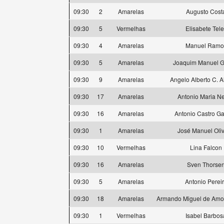
09:30
2
Amarelas
Augusto Cost
09:30
5
Vermelhas
Elisabete Tele
09:30
4
Amarelas
Manuel Ramo
09:30
5
Amarelas
Joaquim Manuel 
09:30
9
Amarelas
Angelo Alberto C. 
09:30
17
Amarelas
Antonio Maria N
09:30
16
Amarelas
Antonio Castro Ga
09:30
1
Amarelas
José Manuel Oliv
09:30
10
Vermelhas
Lina Falcon
09:30
16
Amarelas
Sven Thorse
09:30
5
Amarelas
Antonio Perei
09:30
18
Amarelas
Armando Miguel de Amor
09:30
1
Vermelhas
Isabel Barbos