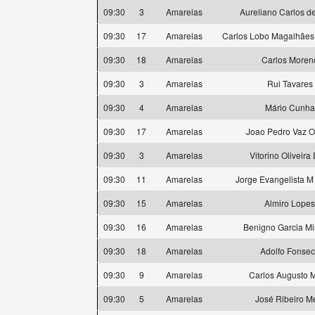
09:30
3
Amarelas
Aureliano Carlos d
09:30
17
Amarelas
Carlos Lobo Magalhães
09:30
18
Amarelas
Carlos Moren
09:30
3
Amarelas
Rui Tavares
09:30
4
Amarelas
Mário Cunha
09:30
17
Amarelas
Joao Pedro Vaz O
09:30
3
Amarelas
Vitorino Oliveira
09:30
11
Amarelas
Jorge Evangelista M
09:30
15
Amarelas
Almiro Lopes
09:30
16
Amarelas
Benigno Garcia M
09:30
18
Amarelas
Adolfo Fonse
09:30
9
Amarelas
Carlos Augusto M
09:30
5
Amarelas
José Ribeiro M