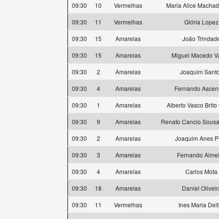
09:30
10
Vermelhas
Maria Alice Machad
09:30
11
Vermelhas
Glória Lopez
09:30
15
Amarelas
João Trindad
09:30
15
Amarelas
Miguel Macedo V
09:30
2
Amarelas
Joaquim Sant
09:30
4
Amarelas
Fernando Ascen
09:30
1
Amarelas
Alberto Vasco Brit
09:30
9
Amarelas
Renato Cancio Sousa 
09:30
2
Amarelas
Joaquim Anes P
09:30
3
Amarelas
Fernando Alme
09:30
4
Amarelas
Carlos Mota
09:30
18
Amarelas
Daniel Oliveir
09:30
11
Vermelhas
Ines Maria Delt