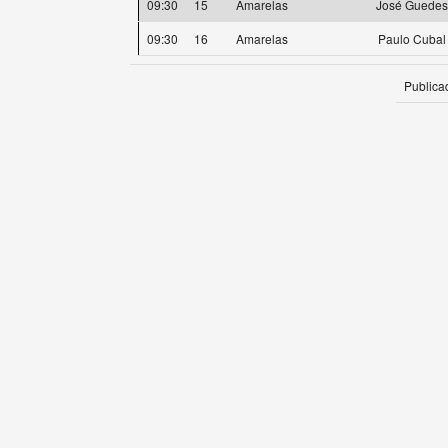
09:30
15
Amarelas
José Guedes
09:30
16
Amarelas
Paulo Cubal
Publica