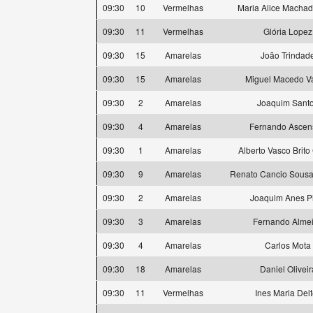
09:30
10
Vermelhas
Maria Alice Machad
09:30
11
Vermelhas
Glória Lopez
09:30
15
Amarelas
João Trindad
09:30
15
Amarelas
Miguel Macedo V
09:30
2
Amarelas
Joaquim Sant
09:30
4
Amarelas
Fernando Ascen
09:30
1
Amarelas
Alberto Vasco Brit
09:30
9
Amarelas
Renato Cancio Sousa 
09:30
2
Amarelas
Joaquim Anes P
09:30
3
Amarelas
Fernando Alme
09:30
4
Amarelas
Carlos Mota
09:30
18
Amarelas
Daniel Oliveir
09:30
11
Vermelhas
Ines Maria Delt