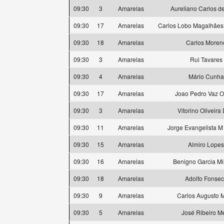
09:30
3
Amarelas
Aureliano Carlos d
09:30
17
Amarelas
Carlos Lobo Magalhães
09:30
18
Amarelas
Carlos Moren
09:30
3
Amarelas
Rui Tavares
09:30
4
Amarelas
Mário Cunha
09:30
17
Amarelas
Joao Pedro Vaz O
09:30
3
Amarelas
Vitorino Oliveira
09:30
11
Amarelas
Jorge Evangelista M
09:30
15
Amarelas
Almiro Lopes
09:30
16
Amarelas
Benigno Garcia M
09:30
18
Amarelas
Adolfo Fonse
09:30
9
Amarelas
Carlos Augusto M
09:30
5
Amarelas
José Ribeiro M