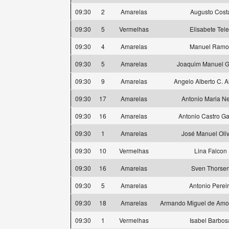
09:30
2
Amarelas
Augusto Cost
09:30
5
Vermelhas
Elisabete Tele
09:30
4
Amarelas
Manuel Ramo
09:30
5
Amarelas
Joaquim Manuel 
09:30
9
Amarelas
Angelo Alberto C. 
09:30
17
Amarelas
Antonio Maria N
09:30
16
Amarelas
Antonio Castro Ga
09:30
1
Amarelas
José Manuel Oliv
09:30
10
Vermelhas
Lina Falcon
09:30
16
Amarelas
Sven Thorse
09:30
5
Amarelas
Antonio Perei
09:30
18
Amarelas
Armando Miguel de Amor
09:30
1
Vermelhas
Isabel Barbos