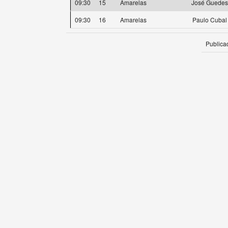
09:30
15
Amarelas
José Guedes
09:30
16
Amarelas
Paulo Cubal
Publica