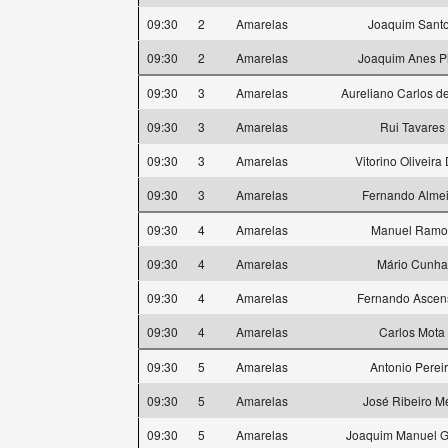
09:30
2
Amarelas
Joaquim Sant
09:30
2
Amarelas
Joaquim Anes P
09:30
3
Amarelas
Aureliano Carlos d
09:30
3
Amarelas
Rui Tavares
09:30
3
Amarelas
Vitorino Oliveira
09:30
3
Amarelas
Fernando Alme
09:30
4
Amarelas
Manuel Ramo
09:30
4
Amarelas
Mário Cunha
09:30
4
Amarelas
Fernando Ascen
09:30
4
Amarelas
Carlos Mota
09:30
5
Amarelas
Antonio Perei
09:30
5
Amarelas
José Ribeiro M
09:30
5
Amarelas
Joaquim Manuel 