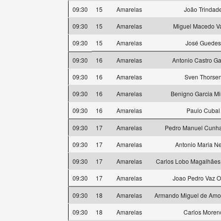
09:30
15
Amarelas
João Trindad
09:30
15
Amarelas
Miguel Macedo V
09:30
15
Amarelas
José Guedes
09:30
16
Amarelas
Antonio Castro Ga
09:30
16
Amarelas
Sven Thorse
09:30
16
Amarelas
Benigno Garcia M
09:30
16
Amarelas
Paulo Cubal
09:30
17
Amarelas
Pedro Manuel Cunha
09:30
17
Amarelas
Antonio Maria N
09:30
17
Amarelas
Carlos Lobo Magalhães
09:30
17
Amarelas
Joao Pedro Vaz O
09:30
18
Amarelas
Armando Miguel de Amor
09:30
18
Amarelas
Carlos Moren