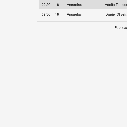
09:30
18
Amarelas
Adolfo Fonse
09:30
18
Amarelas
Daniel Oliveir
Publica