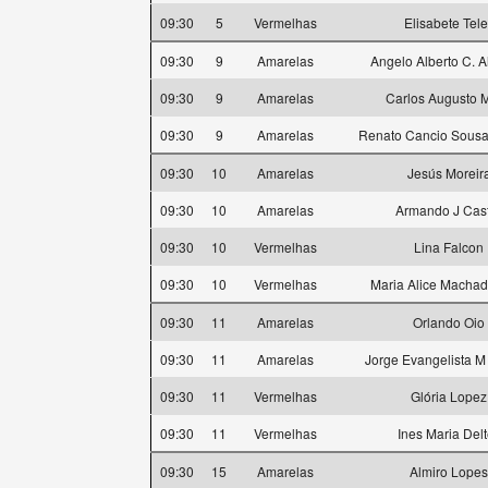
09:30
5
Vermelhas
Elisabete Tele
09:30
9
Amarelas
Angelo Alberto C. 
09:30
9
Amarelas
Carlos Augusto M
09:30
9
Amarelas
Renato Cancio Sousa 
09:30
10
Amarelas
Jesús Moreir
09:30
10
Amarelas
Armando J Cas
09:30
10
Vermelhas
Lina Falcon
09:30
10
Vermelhas
Maria Alice Machad
09:30
11
Amarelas
Orlando Oio
09:30
11
Amarelas
Jorge Evangelista M
09:30
11
Vermelhas
Glória Lopez
09:30
11
Vermelhas
Ines Maria Delt
09:30
15
Amarelas
Almiro Lopes