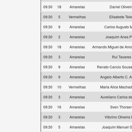
09:30
18
Amarelas
Daniel Oliveir
09:30
5
Vermelhas
Elisabete Tele
09:30
9
Amarelas
Carlos Augusto M
09:30
2
Amarelas
Joaquim Anes P
09:30
18
Amarelas
Armando Miguel de Amor
09:30
3
Amarelas
Rui Tavares
09:30
9
Amarelas
Renato Cancio Sousa 
09:30
9
Amarelas
Angelo Alberto C. 
09:30
10
Vermelhas
Maria Alice Machad
09:30
3
Amarelas
Aureliano Carlos d
09:30
16
Amarelas
Sven Thorse
09:30
3
Amarelas
Vitorino Oliveira
09:30
5
Amarelas
Joaquim Manuel 