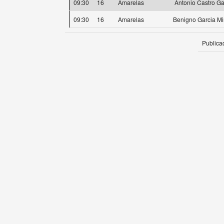
09:30
16
Amarelas
Antonio Castro Ga
09:30
16
Amarelas
Benigno Garcia M
Publica