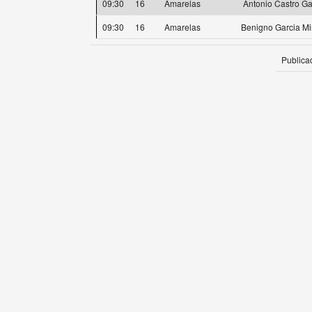
09:30
16
Amarelas
Antonio Castro Ga
09:30
16
Amarelas
Benigno Garcia M
Publica