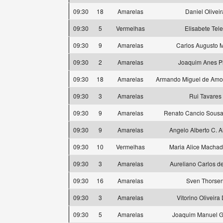
09:30
18
Amarelas
Daniel Oliveir
09:30
5
Vermelhas
Elisabete Tele
09:30
9
Amarelas
Carlos Augusto M
09:30
2
Amarelas
Joaquim Anes P
09:30
18
Amarelas
Armando Miguel de Amor
09:30
3
Amarelas
Rui Tavares
09:30
9
Amarelas
Renato Cancio Sousa 
09:30
9
Amarelas
Angelo Alberto C. 
09:30
10
Vermelhas
Maria Alice Machad
09:30
3
Amarelas
Aureliano Carlos d
09:30
16
Amarelas
Sven Thorse
09:30
3
Amarelas
Vitorino Oliveira
09:30
5
Amarelas
Joaquim Manuel 