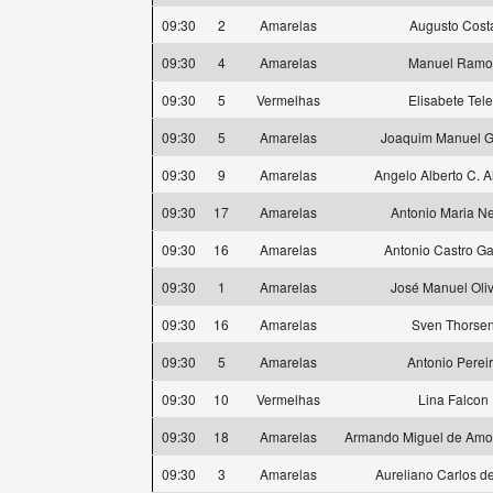
09:30
2
Amarelas
Augusto Cost
09:30
4
Amarelas
Manuel Ramo
09:30
5
Vermelhas
Elisabete Tele
09:30
5
Amarelas
Joaquim Manuel 
09:30
9
Amarelas
Angelo Alberto C. 
09:30
17
Amarelas
Antonio Maria N
09:30
16
Amarelas
Antonio Castro Ga
09:30
1
Amarelas
José Manuel Oliv
09:30
16
Amarelas
Sven Thorse
09:30
5
Amarelas
Antonio Perei
09:30
10
Vermelhas
Lina Falcon
09:30
18
Amarelas
Armando Miguel de Amor
09:30
3
Amarelas
Aureliano Carlos d