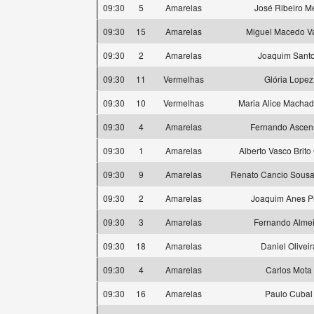
09:30
5
Amarelas
José Ribeiro M
09:30
15
Amarelas
Miguel Macedo V
09:30
2
Amarelas
Joaquim Sant
09:30
11
Vermelhas
Glória Lopez
09:30
10
Vermelhas
Maria Alice Machad
09:30
4
Amarelas
Fernando Ascen
09:30
1
Amarelas
Alberto Vasco Brit
09:30
9
Amarelas
Renato Cancio Sousa 
09:30
2
Amarelas
Joaquim Anes P
09:30
3
Amarelas
Fernando Alme
09:30
18
Amarelas
Daniel Oliveir
09:30
4
Amarelas
Carlos Mota
09:30
16
Amarelas
Paulo Cubal