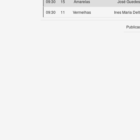
09:30
15
Amarelas
José Guedes
09:30
11
Vermelhas
Ines Maria Delt
Publica