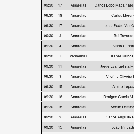
09:30
17
Amarelas
Carlos Lobo Magalhães
09:30
18
Amarelas
Carlos Moren
09:30
17
Amarelas
Joao Pedro Vaz O
09:30
3
Amarelas
Rui Tavares
09:30
4
Amarelas
Mário Cunha
09:30
1
Vermelhas
Isabel Barbos
09:30
11
Amarelas
Jorge Evangelista M
09:30
3
Amarelas
Vitorino Oliveira
09:30
15
Amarelas
Almiro Lopes
09:30
16
Amarelas
Benigno Garcia M
09:30
18
Amarelas
Adolfo Fonse
09:30
9
Amarelas
Carlos Augusto M
09:30
15
Amarelas
João Trindad