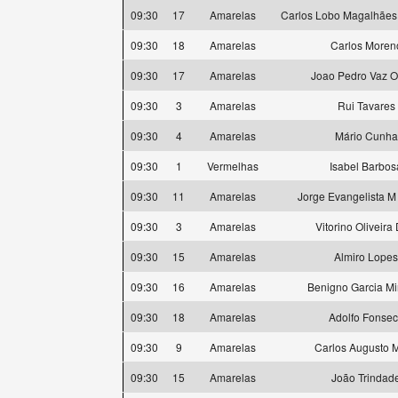
09:30
17
Amarelas
Carlos Lobo Magalhães
09:30
18
Amarelas
Carlos Moren
09:30
17
Amarelas
Joao Pedro Vaz O
09:30
3
Amarelas
Rui Tavares
09:30
4
Amarelas
Mário Cunha
09:30
1
Vermelhas
Isabel Barbos
09:30
11
Amarelas
Jorge Evangelista M
09:30
3
Amarelas
Vitorino Oliveira
09:30
15
Amarelas
Almiro Lopes
09:30
16
Amarelas
Benigno Garcia M
09:30
18
Amarelas
Adolfo Fonse
09:30
9
Amarelas
Carlos Augusto M
09:30
15
Amarelas
João Trindad