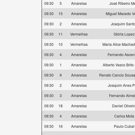
09:30
5
Amarelas
José Ribeiro M
09:30
15
Amarelas
Miguel Macedo V
09:30
2
Amarelas
Joaquim Sant
09:30
11
Vermelhas
Glória Lopez
09:30
10
Vermelhas
Maria Alice Machad
09:30
4
Amarelas
Fernando Ascen
09:30
1
Amarelas
Alberto Vasco Brit
09:30
9
Amarelas
Renato Cancio Sousa 
09:30
2
Amarelas
Joaquim Anes P
09:30
3
Amarelas
Fernando Alme
09:30
18
Amarelas
Daniel Oliveir
09:30
4
Amarelas
Carlos Mota
09:30
16
Amarelas
Paulo Cubal