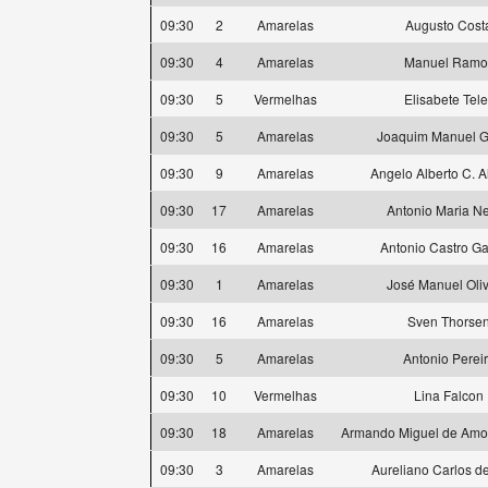
09:30
2
Amarelas
Augusto Cost
09:30
4
Amarelas
Manuel Ramo
09:30
5
Vermelhas
Elisabete Tele
09:30
5
Amarelas
Joaquim Manuel 
09:30
9
Amarelas
Angelo Alberto C. 
09:30
17
Amarelas
Antonio Maria N
09:30
16
Amarelas
Antonio Castro Ga
09:30
1
Amarelas
José Manuel Oliv
09:30
16
Amarelas
Sven Thorse
09:30
5
Amarelas
Antonio Perei
09:30
10
Vermelhas
Lina Falcon
09:30
18
Amarelas
Armando Miguel de Amor
09:30
3
Amarelas
Aureliano Carlos d