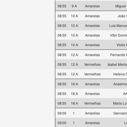
08:55
9 A
Amarelas
Miguel 
08:55
10 A
Amarelas
João 
08:55
10 A
Amarelas
Luis Manue
08:55
10 A
Amarelas
Vitor Domi
08:55
10 A
Amarelas
Victor 
08:55
12 A
Amarelas
Fernando F
08:55
12 A
Vermelhas
Isabel Mari
08:55
12 A
Vermelhas
Helena C
08:55
18 A
Amarelas
Anselmo
08:55
18 A
Amarelas
Ar
08:55
18 A
Vermelhas
Maria Lu
09:00
1
Amarelas
Gennaro 
09:00
1
Amarelas
L