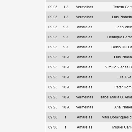
09:25
1 A
Vermelhas
Teresa Go
09:25
1 A
Vermelhas
Luís Pinheiro
09:25
9 A
Amarelas
João Viei
09:25
9 A
Amarelas
Henrique Barat
09:25
9 A
Amarelas
Celso Rui La
09:25
10 A
Amarelas
Luis Pimen
09:25
10 A
Amarelas
Virgílio Viegas G
09:25
10 A
Amarelas
Luis Alve
09:25
10 A
Amarelas
Peter Rom
09:25
18 A
Vermelhas
Isabel Maria G. Alm
09:25
18 A
Vermelhas
Ana Pinhei
09:30
1
Amarelas
Vitor Domingues d
09:30
1
Amarelas
Miguel Cam