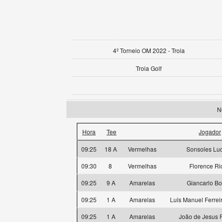
4º Torneio OM 2022 - Troia
Troia Golf
N
Hora
Tee
Jogador
09:25
18 A
Vermelhas
Sonsoles Lu
09:30
8
Vermelhas
Florence Ri
09:25
9 A
Amarelas
Giancarlo Bo
09:25
1 A
Amarelas
Luis Manuel Ferrei
09:25
1 A
Amarelas
João de Jesus F