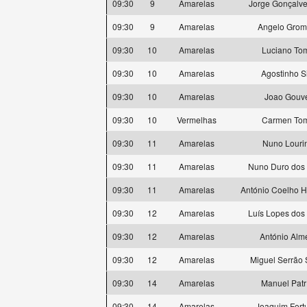
09:30
9
Amarelas
Jorge Gonçalve
09:30
9
Amarelas
Angelo Grom
09:30
10
Amarelas
Luciano To
09:30
10
Amarelas
Agostinho S
09:30
10
Amarelas
Joao Gouv
09:30
10
Vermelhas
Carmen To
09:30
11
Amarelas
Nuno Louri
09:30
11
Amarelas
Nuno Duro dos
09:30
11
Amarelas
António Coelho H
09:30
12
Amarelas
Luís Lopes dos
09:30
12
Amarelas
António Alm
09:30
12
Amarelas
Miguel Serrão 
09:30
14
Amarelas
Manuel Patr
09:30
14
Amarelas
Joaquim Fort