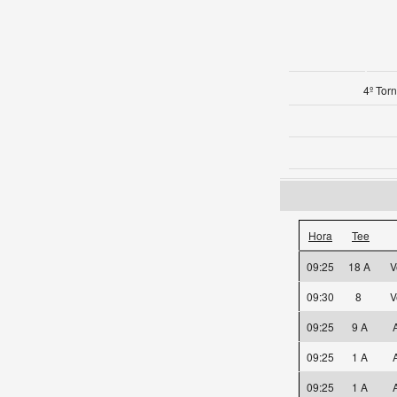
4º Tor
Hora
Tee
09:25
18 A
V
09:30
8
V
09:25
9 A
A
09:25
1 A
A
09:25
1 A
A