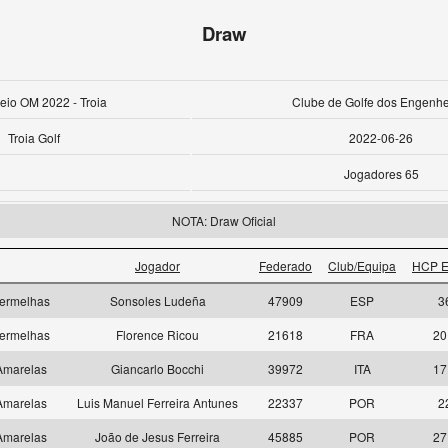
Draw
neio OM 2022 - Troia
Clube de Golfe dos Engenhe
Troia Golf
2022-06-26
Jogadores 65
NOTA: Draw Oficial
Jogador
Federado
Club/Equipa
HCP E
ermelhas
Sonsoles Ludeña
47909
ESP
3
ermelhas
Florence Ricou
21618
FRA
20
marelas
Giancarlo Bocchi
39972
ITA
17
marelas
Luis Manuel Ferreira Antunes
22337
POR
2
marelas
João de Jesus Ferreira
45885
POR
27