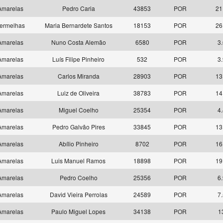
marelas
Pedro Caria
43853
POR
21
ermelhas
Maria Bernardete Santos
18153
POR
26
marelas
Nuno Costa Alemão
6580
POR
3.
marelas
Luís Filipe Pinheiro
532
POR
3.
marelas
Carlos Miranda
28903
POR
13
marelas
Luiz de Oliveira
38783
POR
14
marelas
Miguel Coelho
25354
POR
4.
marelas
Pedro Galvão Pires
33845
POR
13
marelas
Abílio Pinheiro
8702
POR
16
marelas
Luis Manuel Ramos
18898
POR
19
marelas
Pedro Coelho
25356
POR
6.
marelas
David Vieira Perrolas
24589
POR
7.
marelas
Paulo Miguel Lopes
34138
POR
1