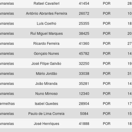
marelas
Rafael Cavalleri
41454
POR
28
marelas
António Abrantes Ferreira
26072
POR
10
marelas
Luís Coelho
25355
POR
18
marelas
Rui Miguel Marques
38425
POR
20
marelas
Ricardo Ferreira
41360
POR
27
marelas
Gonçalo Nunes
45782
POR
14
marelas
José Filipe Galvão
32250
POR
19
marelas
Mário Jordão
33038
POR
31
marelas
João Miranda
35281
POR
14
marelas
Nuno Mimoso
12340
POR
14
ermelhas
Isabel Guedes
28904
POR
17
marelas
Paulo de Lima Correia
5084
POR
15
marelas
José Henriques
41888
POR
18