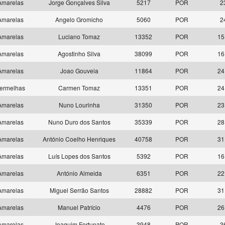
marelas
Jorge Gonçalves Silva
5217
POR
2
marelas
Angelo Gromicho
5060
POR
2
marelas
Luciano Tomaz
13352
POR
15
marelas
Agostinho Silva
38099
POR
16
marelas
Joao Gouveia
11864
POR
24
ermelhas
Carmen Tomaz
13351
POR
24
marelas
Nuno Lourinha
31350
POR
23
marelas
Nuno Duro dos Santos
35339
POR
28
marelas
António Coelho Henriques
40758
POR
31
marelas
Luís Lopes dos Santos
5392
POR
16
marelas
António Almeida
6351
POR
22
marelas
Miguel Serrão Santos
28882
POR
31
marelas
Manuel Patrício
4476
POR
26
marelas
Joaquim Fortunato
3948
POR
3