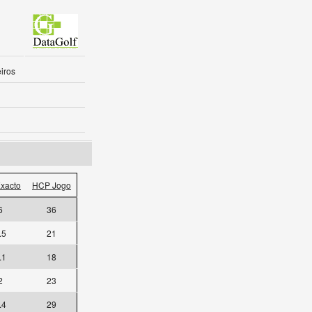
iros
xacto
HCP Jogo
6
36
.5
21
.1
18
2
23
.4
29