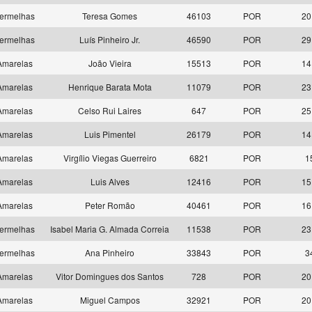
ermelhas
Teresa Gomes
46103
POR
20
ermelhas
Luís Pinheiro Jr.
46590
POR
29
marelas
João Vieira
15513
POR
14
marelas
Henrique Barata Mota
11079
POR
23
marelas
Celso Rui Laires
647
POR
25
marelas
Luis Pimentel
26179
POR
14
marelas
Virgílio Viegas Guerreiro
6821
POR
1
marelas
Luis Alves
12416
POR
15
marelas
Peter Romão
40461
POR
16
ermelhas
Isabel Maria G. Almada Correia
11538
POR
23
ermelhas
Ana Pinheiro
33843
POR
3
marelas
Vitor Domingues dos Santos
728
POR
20
marelas
Miguel Campos
32921
POR
20