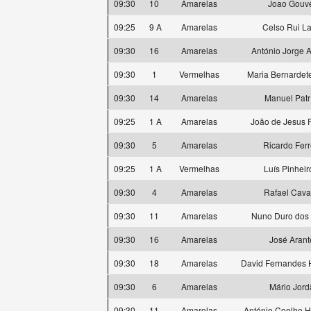
09:30
10
Amarelas
Joao Gouv
09:25
9 A
Amarelas
Celso Rui La
09:30
16
Amarelas
António Jorge 
09:30
1
Vermelhas
Maria Bernardet
09:30
14
Amarelas
Manuel Patr
09:25
1 A
Amarelas
João de Jesus F
09:30
5
Amarelas
Ricardo Ferr
09:25
1 A
Vermelhas
Luís Pinheiro
09:30
4
Amarelas
Rafael Caval
09:30
11
Amarelas
Nuno Duro dos
09:30
16
Amarelas
José Arant
09:30
18
Amarelas
David Fernandes 
09:30
6
Amarelas
Mário Jord
09:30
11
Amarelas
António Coelho H