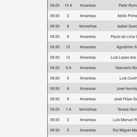
09:25
10 A
Amarelas
Peter Rom
09:30
3
Amarelas
Abílio Pinhe
09:30
8
Vermelhas
Isabel Gue
09:30
9
Amarelas
Paulo de Lima 
09:30
10
Amarelas
Agostinho S
09:30
12
Amarelas
Luís Lopes dos
09:25
9 A
Amarelas
Giancarlo Bo
09:30
5
Amarelas
Luís Coel
09:30
9
Amarelas
José Henri
09:30
6
Amarelas
José Filipe G
09:25
1 A
Vermelhas
Teresa Go
09:30
3
Amarelas
Luis Manuel 
09:30
5
Amarelas
Rui Miguel Ma