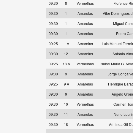
09:30
8
Vermelhas
Florence Ri
09:30
1
Amarelas
Vitor Domingues d
09:30
1
Amarelas
Miguel Cam
09:30
1
Amarelas
Pedro Car
09:25
1 A
Amarelas
Luis Manuel Ferrei
09:30
12
Amarelas
António Alm
09:25
18 A
Vermelhas
Isabel Maria G. Alm
09:30
9
Amarelas
Jorge Gonçalve
09:25
9 A
Amarelas
Henrique Barat
09:30
9
Amarelas
Angelo Grom
09:30
10
Vermelhas
Carmen To
09:30
11
Amarelas
Nuno Louri
09:30
18
Vermelhas
Arminda Gil De