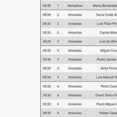
09:30
1
Vermelhas
Maria Bernardet
09:30
2
Amarelas
Nuno Costa A
09:30
2
Amarelas
Luís Filipe Pi
09:30
2
Amarelas
Carlos Mira
09:30
2
Amarelas
Luiz de Oliv
09:30
3
Amarelas
Miguel Coe
09:30
3
Amarelas
Pedro Galvão 
09:30
3
Amarelas
Abílio Pinhe
09:30
3
Amarelas
Luis Manuel 
09:30
4
Amarelas
Pedro Coe
09:30
4
Amarelas
David Vieira P
09:30
4
Amarelas
Paulo Miguel 
09:30
4
Amarelas
Rafael Caval