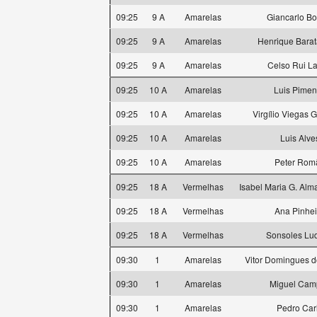
09:25
9 A
Amarelas
Giancarlo Bo
09:25
9 A
Amarelas
Henrique Barat
09:25
9 A
Amarelas
Celso Rui La
09:25
10 A
Amarelas
Luis Pimen
09:25
10 A
Amarelas
Virgílio Viegas G
09:25
10 A
Amarelas
Luis Alve
09:25
10 A
Amarelas
Peter Rom
09:25
18 A
Vermelhas
Isabel Maria G. Alm
09:25
18 A
Vermelhas
Ana Pinhei
09:25
18 A
Vermelhas
Sonsoles Lu
09:30
1
Amarelas
Vitor Domingues d
09:30
1
Amarelas
Miguel Cam
09:30
1
Amarelas
Pedro Car