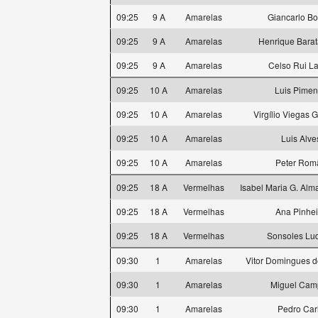
09:25
9 A
Amarelas
Giancarlo Bo
09:25
9 A
Amarelas
Henrique Barat
09:25
9 A
Amarelas
Celso Rui La
09:25
10 A
Amarelas
Luis Pimen
09:25
10 A
Amarelas
Virgílio Viegas G
09:25
10 A
Amarelas
Luis Alve
09:25
10 A
Amarelas
Peter Rom
09:25
18 A
Vermelhas
Isabel Maria G. Alm
09:25
18 A
Vermelhas
Ana Pinhei
09:25
18 A
Vermelhas
Sonsoles Lu
09:30
1
Amarelas
Vitor Domingues d
09:30
1
Amarelas
Miguel Cam
09:30
1
Amarelas
Pedro Car