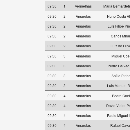
09:30
1
Vermelhas
Maria Bernardet
09:30
2
Amarelas
Nuno Costa A
09:30
2
Amarelas
Luís Filipe Pi
09:30
2
Amarelas
Carlos Mira
09:30
2
Amarelas
Luiz de Oliv
09:30
3
Amarelas
Miguel Coe
09:30
3
Amarelas
Pedro Galvão 
09:30
3
Amarelas
Abílio Pinhe
09:30
3
Amarelas
Luis Manuel 
09:30
4
Amarelas
Pedro Coe
09:30
4
Amarelas
David Vieira P
09:30
4
Amarelas
Paulo Miguel 
09:30
4
Amarelas
Rafael Caval