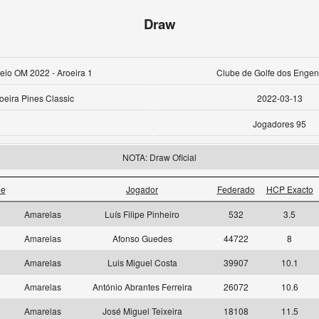
Draw
neio OM 2022 - Aroeira 1
Clube de Golfe dos Engen
oeira Pines Classic
2022-03-13
Jogadores 95
NOTA: Draw Oficial
ee
Jogador
Federado
HCP Exacto
2
Amarelas
Luís Filipe Pinheiro
532
3.5
2
Amarelas
Afonso Guedes
44722
8
2
Amarelas
Luis Miguel Costa
39907
10.1
2
Amarelas
António Abrantes Ferreira
26072
10.6
5
Amarelas
José Miguel Teixeira
18108
11.5