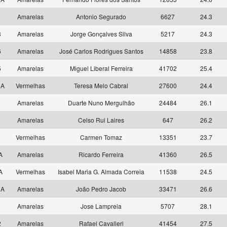
7
Amarelas
Antonio Segurado
6627
24.3
3
Amarelas
Jorge Gonçalves Silva
5217
24.3
6
Amarelas
José Carlos Rodrigues Santos
14858
23.8
5
Amarelas
Miguel Liberal Ferreira
41702
25.4
 A
Vermelhas
Teresa Melo Cabral
27600
24.4
6
Amarelas
Duarte Nuno Mergulhão
24484
26.1
7
Amarelas
Celso Rui Laires
647
26.2
9
Vermelhas
Carmen Tomaz
13351
23.7
 A
Amarelas
Ricardo Ferreira
41360
26.5
 A
Vermelhas
Isabel Maria G. Almada Correia
11538
24.5
 A
Amarelas
João Pedro Jacob
33471
26.6
1
Amarelas
Jose Lampreia
5707
28.1
2
Amarelas
Rafael Cavalleri
41454
27.5