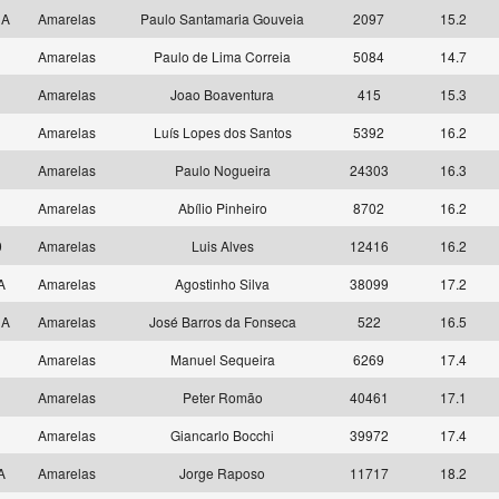
 A
Amarelas
Paulo Santamaria Gouveia
2097
15.2
6
Amarelas
Paulo de Lima Correia
5084
14.7
1
Amarelas
Joao Boaventura
415
15.3
4
Amarelas
Luís Lopes dos Santos
5392
16.2
6
Amarelas
Paulo Nogueira
24303
16.3
7
Amarelas
Abílio Pinheiro
8702
16.2
0
Amarelas
Luis Alves
12416
16.2
 A
Amarelas
Agostinho Silva
38099
17.2
 A
Amarelas
José Barros da Fonseca
522
16.5
3
Amarelas
Manuel Sequeira
6269
17.4
5
Amarelas
Peter Romão
40461
17.1
8
Amarelas
Giancarlo Bocchi
39972
17.4
 A
Amarelas
Jorge Raposo
11717
18.2