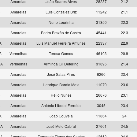
1
Amarelas
João Soares Alves
28237
21.2
3
Amarelas
Luis Gonzalez Briz
11242
21.1
5
Amarelas
Nuno Lourinha
31350
22.3
9
Amarelas
Pedro Brazão de Castro
45441
22.3
 A
Amarelas
Luis Manuel Ferreira Antunes
22337
22.9
 A
Vermelhas
Teresa Gomes
46103
20.9
 A
Vermelhas
Arminda Gil Detering
31895
21.4
3
Amarelas
José Salas Pires
6260
23.4
4
Amarelas
Henrique Barata Mota
11079
23.6
0
Amarelas
Hélio Nunes
26676
23.1
5
Amarelas
António Liberal Ferreira
3045
23.4
 A
Amarelas
Joao Gouveia
11864
24
 A
Amarelas
José Melo Cabral
27601
24.5
 A
Amarelas
Fernando Flores dos Santos
12653
24.6