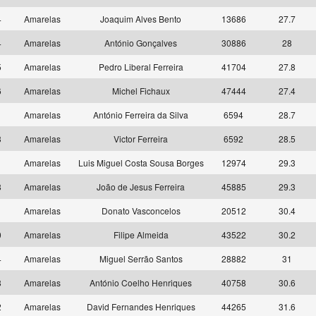
4
Amarelas
Joaquim Alves Bento
13686
27.7
4
Amarelas
António Gonçalves
30886
28
5
Amarelas
Pedro Liberal Ferreira
41704
27.8
6
Amarelas
Michel Fichaux
47444
27.4
9
Amarelas
António Ferreira da Silva
6594
28.7
3
Amarelas
Victor Ferreira
6592
28.5
4
Amarelas
Luis Miguel Costa Sousa Borges
12974
29.3
8
Amarelas
João de Jesus Ferreira
45885
29.3
8
Amarelas
Donato Vasconcelos
20512
30.4
0
Amarelas
Filipe Almeida
43522
30.2
4
Amarelas
Miguel Serrão Santos
28882
31
8
Amarelas
António Coelho Henriques
40758
30.6
2
Amarelas
David Fernandes Henriques
44265
31.6