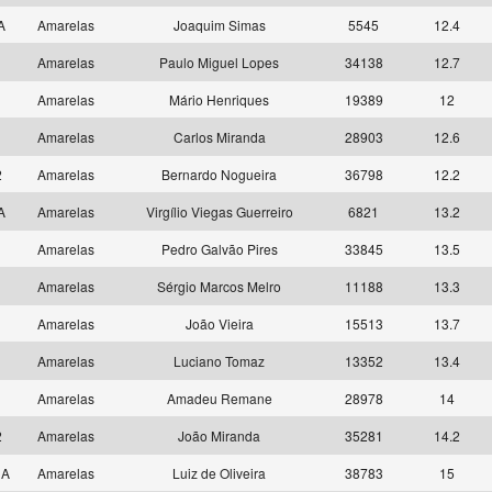
 A
Amarelas
Joaquim Simas
5545
12.4
1
Amarelas
Paulo Miguel Lopes
34138
12.7
4
Amarelas
Mário Henriques
19389
12
8
Amarelas
Carlos Miranda
28903
12.6
2
Amarelas
Bernardo Nogueira
36798
12.2
 A
Amarelas
Virgílio Viegas Guerreiro
6821
13.2
1
Amarelas
Pedro Galvão Pires
33845
13.5
3
Amarelas
Sérgio Marcos Melro
11188
13.3
5
Amarelas
João Vieira
15513
13.7
9
Amarelas
Luciano Tomaz
13352
13.4
1
Amarelas
Amadeu Remane
28978
14
2
Amarelas
João Miranda
35281
14.2
 A
Amarelas
Luiz de Oliveira
38783
15