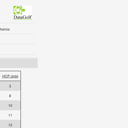
heiros
HCP Jogo
3
8
10
11
12