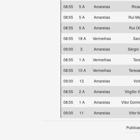
08:55
5 A
Amarelas
Rica
08:55
5 A
Amarelas
Rui Mi
08:55
5 A
Amarelas
Rui Ol
08:55
18 A
Vermelhas
Sar
09:00
3
Amarelas
Sérgio
08:55
1 A
Vermelhas
Ter
08:55
10 A
Vermelhas
Teresa
09:00
13
Amarelas
Vict
08:55
2 A
Amarelas
Virgílio 
08:55
1 A
Amarelas
Vitor Domi
09:00
11
Amarelas
Vitor 
Publica