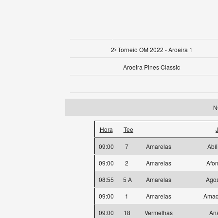
2º Torneio OM 2022 - Aroeira 1
Aroeira Pines Classic
N
Hora
Tee
09:00
7
Amarelas
Abíl
09:00
2
Amarelas
Afo
08:55
5 A
Amarelas
Agos
09:00
1
Amarelas
Amad
09:00
18
Vermelhas
Ana