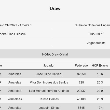
Draw
neio OM 2022 - Aroeira 1
Clube de Golfe dos Engen
oeira Pines Classic
2022-03-13
Jogadores 95
NOTA: Draw Oficial
ee
Jogador
Federado
HCP Exacto
 A
Amarelas
José Filipe Galvão
32250
18.6
 A
Amarelas
Vitor Domingues dos Santos
728
20.3
 A
Amarelas
Luis Manuel Ferreira Antunes
22337
22.9
 A
Vermelhas
Teresa Gomes
46103
20.9
 A
Amarelas
Joaquim Simas
5545
12.4