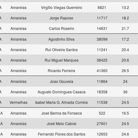
 A
Amarelas
Virgílio Viegas Guerreiro
6821
13.2
 A
Amarelas
Jorge Raposo
11717
18.2
 A
Amarelas
Carlos Roseiro
14631
21.7
 A
Amarelas
Agostinho Silva
38099
17.2
 A
Amarelas
Rui Oliveira Santos
11241
20.4
 A
Amarelas
Rui Miguel Marques
38425
20.6
 A
Amarelas
Ricardo Ferreira
41360
26.5
 A
Amarelas
Joao Gouveia
11864
24
 A
Amarelas
Augusto Domingues Casaca
18358
36
 A
Vermelhas
Isabel Maria G. Almada Correia
11538
24.5
 A
Amarelas
José Barros da Fonseca
522
16.5
 A
Amarelas
José Melo Cabral
27601
24.5
 A
Amarelas
Fernando Flores dos Santos
12653
24.6