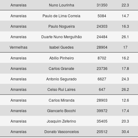
5
Amarelas
Nuno Lourinha
31350
22.3
6
Amarelas
Paulo de Lima Correia
5084
14.7
6
Amarelas
Paulo Nogueira
24303
16.3
6
Amarelas
Duarte Nuno Mergulhão
24484
26.1
6
Vermelhas
Isabel Guedes
28904
17
7
Amarelas
Abílio Pinheiro
8702
16.2
7
Amarelas
Carlos Granate
23736
17.8
7
Amarelas
Antonio Segurado
6627
24.3
7
Amarelas
Celso Rui Laires
647
26.2
8
Amarelas
Carlos Miranda
28903
12.6
8
Amarelas
Giancarlo Bocchi
39972
17.4
8
Amarelas
Joaquim Zeferino
35405
20.3
8
Amarelas
Donato Vasconcelos
20512
30.4