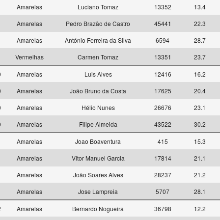
9
Amarelas
Luciano Tomaz
13352
13.4
9
Amarelas
Pedro Brazão de Castro
45441
22.3
9
Amarelas
António Ferreira da Silva
6594
28.7
9
Vermelhas
Carmen Tomaz
13351
23.7
0
Amarelas
Luis Alves
12416
16.2
0
Amarelas
João Bruno da Costa
17625
20.4
0
Amarelas
Hélio Nunes
26676
23.1
0
Amarelas
Filipe Almeida
43522
30.2
1
Amarelas
Joao Boaventura
415
15.3
1
Amarelas
Vitor Manuel Garcia
17814
21.1
1
Amarelas
João Soares Alves
28237
21.2
1
Amarelas
Jose Lampreia
5707
28.1
2
Amarelas
Bernardo Nogueira
36798
12.2