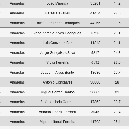
2
Amarelas
João Miranda
35281
14.2
2
Amarelas
Rafael Cavalleri
41454
27.5
2
Amarelas
David Fernandes Henriques
44265
31.6
3
Amarelas
José António Alves Rodrigues
6726
20.1
3
Amarelas
Luis Gonzalez Briz
11242
21.1
3
Amarelas
Jorge Gonçalves Silva
5217
24.3
3
Amarelas
Victor Ferreira
6592
28.5
4
Amarelas
Joaquim Alves Bento
13686
27.7
4
Amarelas
António Gonçalves
30886
28
4
Amarelas
Miguel Serrão Santos
28882
31
4
Amarelas
António Horta Correia
17862
33.7
5
Amarelas
António Liberal Ferreira
3045
23.4
5
Amarelas
Miguel Liberal Ferreira
41702
25.4