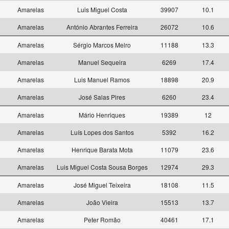
2
Amarelas
Luis Miguel Costa
39907
10.1
2
Amarelas
António Abrantes Ferreira
26072
10.6
3
Amarelas
Sérgio Marcos Melro
11188
13.3
3
Amarelas
Manuel Sequeira
6269
17.4
3
Amarelas
Luis Manuel Ramos
18898
20.9
3
Amarelas
José Salas Pires
6260
23.4
4
Amarelas
Mário Henriques
19389
12
4
Amarelas
Luís Lopes dos Santos
5392
16.2
4
Amarelas
Henrique Barata Mota
11079
23.6
4
Amarelas
Luis Miguel Costa Sousa Borges
12974
29.3
5
Amarelas
José Miguel Teixeira
18108
11.5
5
Amarelas
João Vieira
15513
13.7
5
Amarelas
Peter Romão
40461
17.1