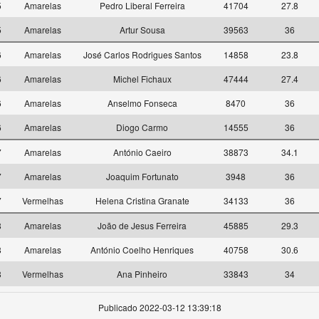
5
Amarelas
Pedro Liberal Ferreira
41704
27.8
5
Amarelas
Artur Sousa
39563
36
6
Amarelas
José Carlos Rodrigues Santos
14858
23.8
6
Amarelas
Michel Fichaux
47444
27.4
6
Amarelas
Anselmo Fonseca
8470
36
6
Amarelas
Diogo Carmo
14555
36
7
Amarelas
António Caeiro
38873
34.1
7
Amarelas
Joaquim Fortunato
3948
36
7
Vermelhas
Helena Cristina Granate
34133
36
8
Amarelas
João de Jesus Ferreira
45885
29.3
8
Amarelas
António Coelho Henriques
40758
30.6
8
Vermelhas
Ana Pinheiro
33843
34
Publicado 2022-03-12 13:39:18