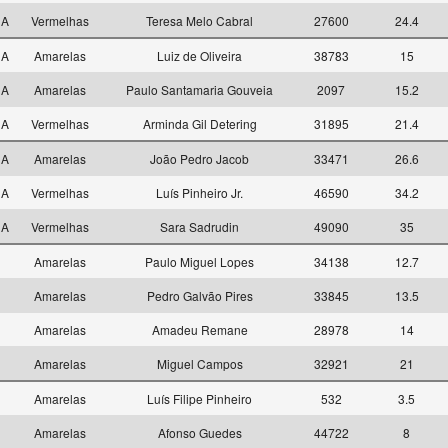
 A
Vermelhas
Teresa Melo Cabral
27600
24.4
 A
Amarelas
Luiz de Oliveira
38783
15
 A
Amarelas
Paulo Santamaria Gouveia
2097
15.2
 A
Vermelhas
Arminda Gil Detering
31895
21.4
 A
Amarelas
João Pedro Jacob
33471
26.6
 A
Vermelhas
Luís Pinheiro Jr.
46590
34.2
 A
Vermelhas
Sara Sadrudin
49090
35
1
Amarelas
Paulo Miguel Lopes
34138
12.7
1
Amarelas
Pedro Galvão Pires
33845
13.5
1
Amarelas
Amadeu Remane
28978
14
1
Amarelas
Miguel Campos
32921
21
2
Amarelas
Luís Filipe Pinheiro
532
3.5
2
Amarelas
Afonso Guedes
44722
8