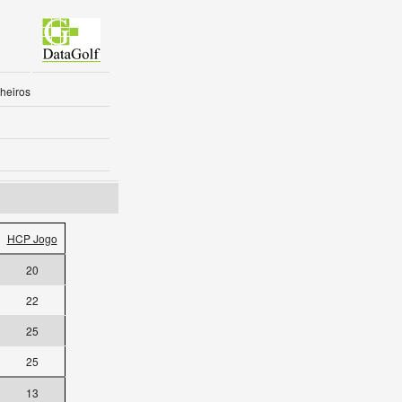
heiros
HCP Jogo
20
22
25
25
13