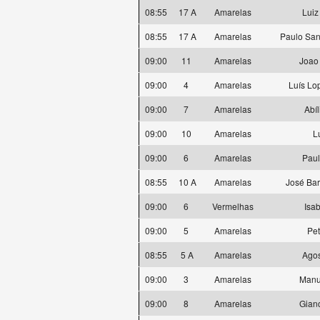
08:55
17 A
Amarelas
Luiz
08:55
17 A
Amarelas
Paulo San
09:00
11
Amarelas
Joao
09:00
4
Amarelas
Luís Lo
09:00
7
Amarelas
Abíl
09:00
10
Amarelas
L
09:00
6
Amarelas
Paul
08:55
10 A
Amarelas
José Bar
09:00
6
Vermelhas
Isa
09:00
5
Amarelas
Pe
08:55
5 A
Amarelas
Agos
09:00
3
Amarelas
Manu
09:00
8
Amarelas
Gian