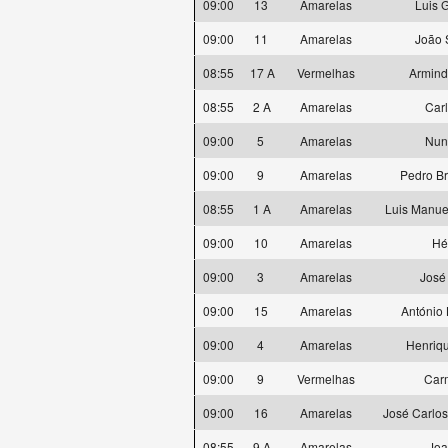
09:00
13
Amarelas
Luis 
09:00
11
Amarelas
João 
08:55
17 A
Vermelhas
Armind
08:55
2 A
Amarelas
Carl
09:00
5
Amarelas
Nun
09:00
9
Amarelas
Pedro Br
08:55
1 A
Amarelas
Luis Manue
09:00
10
Amarelas
Hé
09:00
3
Amarelas
José
09:00
15
Amarelas
António 
09:00
4
Amarelas
Henriqu
09:00
9
Vermelhas
Car
09:00
16
Amarelas
José Carlos
08:55
9 A
Amarelas
Joa