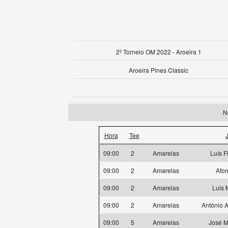
2º Torneio OM 2022 - Aroeira 1
Aroeira Pines Classic
N
Hora
Tee
09:00
2
Amarelas
Luís F
09:00
2
Amarelas
Afo
09:00
2
Amarelas
Luis 
09:00
2
Amarelas
António A
09:00
5
Amarelas
José M