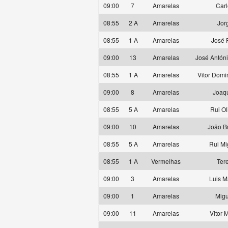
09:00
7
Amarelas
Carl
08:55
2 A
Amarelas
Jor
08:55
1 A
Amarelas
José 
09:00
13
Amarelas
José Antóni
08:55
1 A
Amarelas
Vitor Domi
09:00
8
Amarelas
Joaqu
08:55
5 A
Amarelas
Rui Ol
09:00
10
Amarelas
João B
08:55
5 A
Amarelas
Rui Mi
08:55
1 A
Vermelhas
Ter
09:00
3
Amarelas
Luis 
09:00
1
Amarelas
Mig
09:00
11
Amarelas
Vitor 