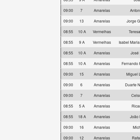
09:00
7
Amarelas
Anton
09:00
13
Amarelas
Jorge G
08:55
10 A
Vermelhas
Teresa
08:55
9 A
Vermelhas
Isabel Mari
08:55
10 A
Amarelas
José 
08:55
10 A
Amarelas
Fernando F
09:00
15
Amarelas
Miguel L
09:00
6
Amarelas
Duarte 
09:00
7
Amarelas
Cels
08:55
5 A
Amarelas
Rica
08:55
18 A
Amarelas
João 
09:00
16
Amarelas
Mich
09:00
12
Amarelas
Rafa