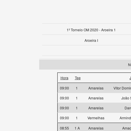
1º Torneio OM 2020 - Aroeira 1
Aroeira I
N
Hora
Tee
09:00
1
Amarelas
Vitor Domi
09:00
1
Amarelas
João 
09:00
1
Amarelas
Dan
09:00
1
Vermelhas
Armind
08:55
1 A
Amarelas
Amad