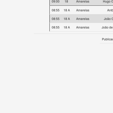
09:00
18
Amarelas
Hugo G
08:55
18 A
Amarelas
Antó
08:55
18 A
Amarelas
João 
08:55
18 A
Amarelas
João de
Publica