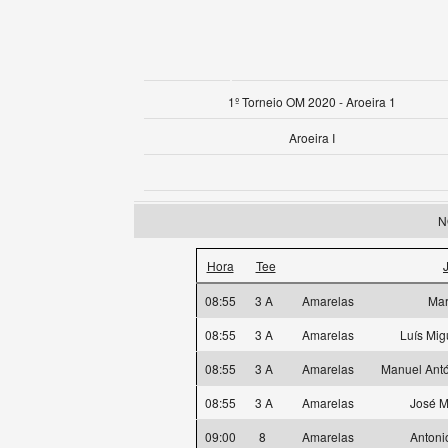
1º Torneio OM 2020 - Aroeira 1
Aroeira I
N
Hora
Tee
08:55
3 A
Amarelas
Mar
08:55
3 A
Amarelas
Luís Mig
08:55
3 A
Amarelas
Manuel Antó
08:55
3 A
Amarelas
José M
09:00
8
Amarelas
Antoni