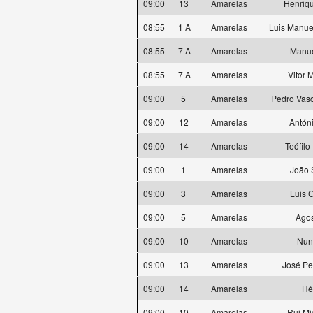
09:00
13
Amarelas
Henriqu
08:55
1 A
Amarelas
Luis Manue
08:55
7 A
Amarelas
Manue
08:55
7 A
Amarelas
Vitor 
09:00
5
Amarelas
Pedro Vas
09:00
12
Amarelas
Antóni
09:00
14
Amarelas
Teófilo
09:00
1
Amarelas
João 
09:00
3
Amarelas
Luis 
09:00
5
Amarelas
Agos
09:00
10
Amarelas
Nun
09:00
13
Amarelas
José Pe
09:00
14
Amarelas
Hé
09:00
10
Amarelas
Rui Mi