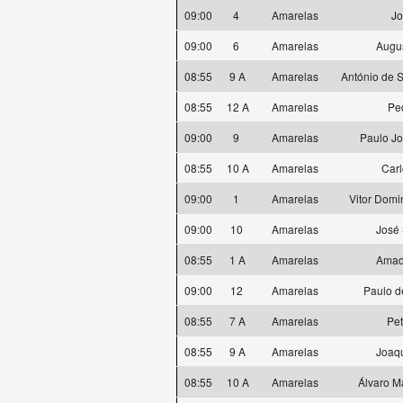
09:00
4
Amarelas
Jo
09:00
6
Amarelas
Augu
08:55
9 A
Amarelas
António de 
08:55
12 A
Amarelas
Pe
09:00
9
Amarelas
Paulo J
08:55
10 A
Amarelas
Carl
09:00
1
Amarelas
Vitor Domi
09:00
10
Amarelas
José 
08:55
1 A
Amarelas
Amad
09:00
12
Amarelas
Paulo d
08:55
7 A
Amarelas
Pe
08:55
9 A
Amarelas
Joaqu
08:55
10 A
Amarelas
Álvaro M