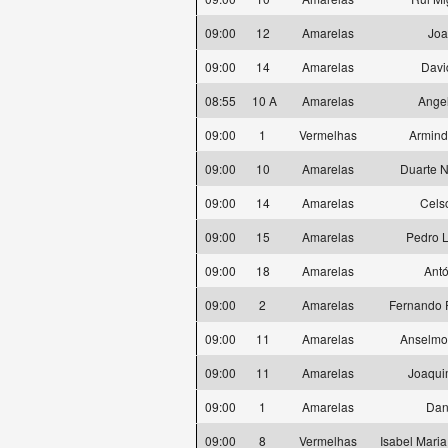
09:00
12
Amarelas
Joa
09:00
14
Amarelas
Davi
08:55
10 A
Amarelas
Ange
09:00
1
Vermelhas
Armind
09:00
10
Amarelas
Duarte 
09:00
14
Amarelas
Cels
09:00
15
Amarelas
Pedro L
09:00
18
Amarelas
Antó
09:00
2
Amarelas
Fernando F
09:00
11
Amarelas
Anselmo
09:00
11
Amarelas
Joaqui
09:00
1
Amarelas
Dan
09:00
8
Vermelhas
Isabel Mari