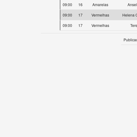
09:00
16
Amarelas
Anse
09:00
17
Vermelhas
Helena C
09:00
17
Vermelhas
Ter
Publica