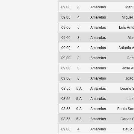
09:00
8
Amarelas
Manu
09:00
4
Amarelas
Miguel 
09:00
5
Amarelas
Luís Ant
09:00
3
Amarelas
Man
09:00
9
Amarelas
António A
09:00
3
Amarelas
Carl
09:00
3
Amarelas
José A
09:00
6
Amarelas
Joao
08:55
5 A
Amarelas
Duarte 
08:55
5 A
Amarelas
Luiz
08:55
9 A
Amarelas
Paulo San
08:55
5 A
Amarelas
Carlos 
09:00
4
Amarelas
Paulo 