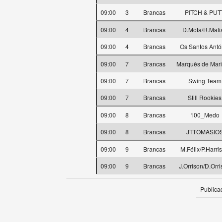
09:00
3
Brancas
PITCH & PUT
09:00
4
Brancas
D.Mota/R.Mati
09:00
4
Brancas
Os Santos Antó
09:00
7
Brancas
Marquês de Mari
09:00
7
Brancas
Swing Team
09:00
7
Brancas
Still Rookies
09:00
8
Brancas
100_Medo
09:00
8
Brancas
JTTOMASIO
09:00
9
Brancas
M.Félix/P.Harri
09:00
9
Brancas
J.Orrison/D.Orr
Publica