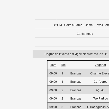
4ª OM - Golfe a Pares - Orima - Texas Sc
Cantanhede
Regras de inverno em vigor! Nearest the Pin B5
Hora
Tee
Jogador
09:00
1
Brancas
Charme Elev
09:00
1
Brancas
Con'dores
09:00
2
Brancas
A(F+G)
09:00
2
Brancas
Tee Partido
09:00
3
Brancas
G.Rodrigues/J.A