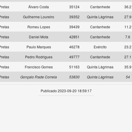
retas
Álvaro Costa
35124
Cantanhede
36.2
retas
Guilherme Loureiro
39352
Quinta Lágrimas
27.9
retas
Romeu Lopes
39439
Cantanhede
11.2
retas
Daniel Mota
42851
Cantanhede
7.6
retas
Paulo Marques
46278
Exército
23.2
retas
Pedro Rodrigues
49777
Cantanhede
27.1
retas
Francisco Gomes
51163
Quinta Lágrimas
35.9
Pretas
Gonçalo Frade Correia
53830
Quinta Lágrimas
54
Publicado 2023-09-20 18:59:17