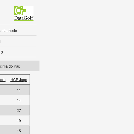
Cantanhede
1
13
cima do Par.
cto
HCP Jogo
11
14
27
19
15