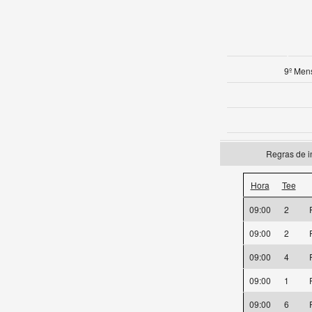
9º Mens
Regras de i
Hora
Tee
09:00
2
P
09:00
2
P
09:00
4
P
09:00
1
P
09:00
6
P