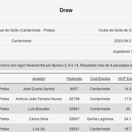
Draw
al de Golfe (Cantanhede - Pretas)
Clube de Golfe de 
Cantanhede
2023-09-2
Jogadores 
nverno em vigor! Nearest the pin Buraco 2, 8 e 14. Resultado máx de 4 pancadas a
Jogador
Federado
Club/Equipa
HCP Exa
retas
José Duarte Santos
9007
Cantanhede
14.3
retas
António João Ferreira Nunes
32758
Cantanhede
17.9
retas
Luis Brandão
32891
Cantanhede
35
retas
Carlos Silva
33507
Quinta Lágrimas
24.1
retas
Luis Gil
33521
Cantanhede
18.7