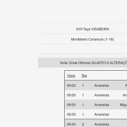
XVII Taça VISABEIRA
Montebelo Caramulo (1-18)
Nota: Draw Oficioso SUJEITO A ALTERAÇÕES
Hora
Tee
09:00
1
Amarelas
09:00
1
Amarelas
An
09:00
1
Amarelas
Migu
09:00
1
Amarelas
09:00
2
Amarelas