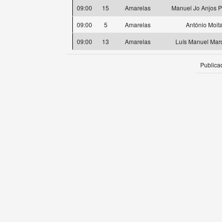
09:00
15
Amarelas
Manuel Jo Anjos P
09:00
5
Amarelas
António Moit
09:00
13
Amarelas
Luís Manuel Mar
Publica