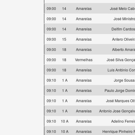
09:00
14
Amarelas
José Melo Cab
09:00
14
Amarelas
José Ministr
09:00
14
Amarelas
Delfim Cardo
09:00
15
Amarelas
Antero Oliveir
09:00
18
Amarelas
Alberto Amara
09:00
18
Vermelhas
José Silva Gonça
09:00
18
Amarelas
Luis António Cor
09:10
1 A
Amarelas
Jorge Sousa
09:10
1 A
Amarelas
Paulo Jorge Domi
09:10
1 A
Amarelas
José Marques Oli
09:10
1 A
Amarelas
Antonio Jose Gonçal
09:10
10 A
Amarelas
Adelino Ferrei
09:10
10 A
Amarelas
Henrique Pinheiro F