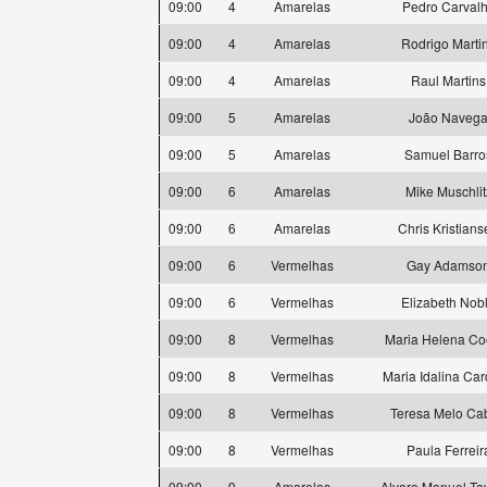
09:00
4
Amarelas
Pedro Carval
09:00
4
Amarelas
Rodrigo Marti
09:00
4
Amarelas
Raul Martins
09:00
5
Amarelas
João Naveg
09:00
5
Amarelas
Samuel Barro
09:00
6
Amarelas
Mike Muschlit
09:00
6
Amarelas
Chris Kristian
09:00
6
Vermelhas
Gay Adamso
09:00
6
Vermelhas
Elizabeth Nob
09:00
8
Vermelhas
Maria Helena Co
09:00
8
Vermelhas
Maria Idalina Ca
09:00
8
Vermelhas
Teresa Melo Ca
09:00
8
Vermelhas
Paula Ferreir
09:00
9
Amarelas
Alvaro Manuel Ta