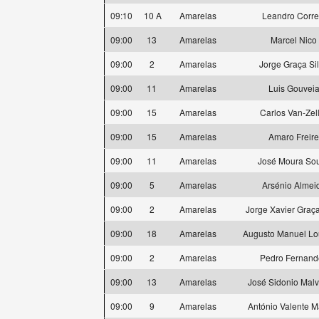
09:10
10 A
Amarelas
Leandro Corre
09:00
13
Amarelas
Marcel Nico
09:00
2
Amarelas
Jorge Graça Si
09:00
11
Amarelas
Luis Gouvei
09:00
15
Amarelas
Carlos Van-Zel
09:00
15
Amarelas
Amaro Freire
09:00
11
Amarelas
José Moura So
09:00
5
Amarelas
Arsénio Almei
09:00
2
Amarelas
Jorge Xavier Graça
09:00
18
Amarelas
Augusto Manuel Lo
09:00
2
Amarelas
Pedro Fernand
09:00
13
Amarelas
José Sidonio Malv
09:00
9
Amarelas
António Valente M