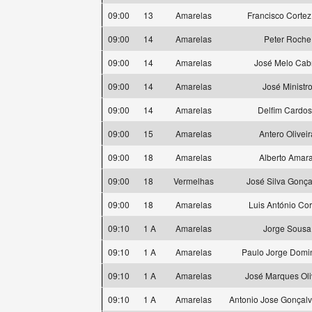
09:00
13
Amarelas
Francisco Cortez
09:00
14
Amarelas
Peter Roche
09:00
14
Amarelas
José Melo Cab
09:00
14
Amarelas
José Ministr
09:00
14
Amarelas
Delfim Cardo
09:00
15
Amarelas
Antero Oliveir
09:00
18
Amarelas
Alberto Amara
09:00
18
Vermelhas
José Silva Gonça
09:00
18
Amarelas
Luis António Cor
09:10
1 A
Amarelas
Jorge Sousa
09:10
1 A
Amarelas
Paulo Jorge Domi
09:10
1 A
Amarelas
José Marques Oli
09:10
1 A
Amarelas
Antonio Jose Gonçal