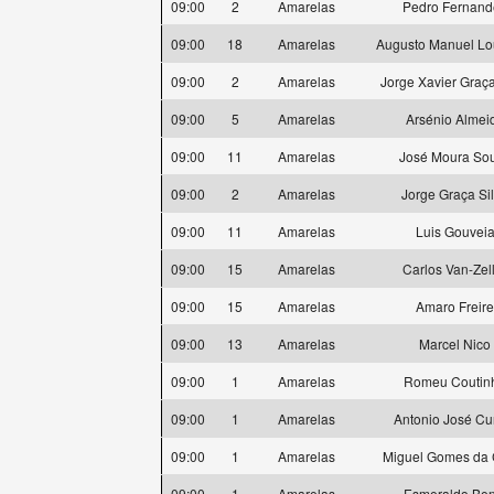
09:00
2
Amarelas
Pedro Fernand
09:00
18
Amarelas
Augusto Manuel Lo
09:00
2
Amarelas
Jorge Xavier Graça
09:00
5
Amarelas
Arsénio Almei
09:00
11
Amarelas
José Moura So
09:00
2
Amarelas
Jorge Graça Si
09:00
11
Amarelas
Luis Gouvei
09:00
15
Amarelas
Carlos Van-Zel
09:00
15
Amarelas
Amaro Freire
09:00
13
Amarelas
Marcel Nico
09:00
1
Amarelas
Romeu Coutin
09:00
1
Amarelas
Antonio José C
09:00
1
Amarelas
Miguel Gomes da 
09:00
1
Amarelas
Esmeraldo Ben