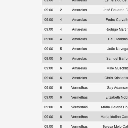
09:00
2
Amarelas
José Eduardo Fe
09:00
4
Amarelas
Pedro Carval
09:00
4
Amarelas
Rodrigo Marti
09:00
4
Amarelas
Raul Martins
09:00
5
Amarelas
João Naveg
09:00
5
Amarelas
Samuel Barro
09:00
6
Amarelas
Mike Muschlit
09:00
6
Amarelas
Chris Kristian
09:00
6
Vermelhas
Gay Adamso
09:00
6
Vermelhas
Elizabeth Nob
09:00
8
Vermelhas
Maria Helena Co
09:00
8
Vermelhas
Maria Idalina Ca
09:00
8
Vermelhas
Teresa Melo Ca