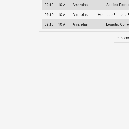
09:10
10 A
Amarelas
Adelino Ferrei
09:10
10 A
Amarelas
Henrique Pinheiro F
09:10
10 A
Amarelas
Leandro Corre
Publica