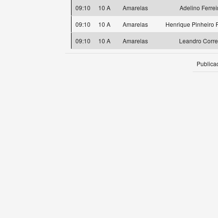
09:10
10 A
Amarelas
Adelino Ferrei
09:10
10 A
Amarelas
Henrique Pinheiro F
09:10
10 A
Amarelas
Leandro Corre
Publica