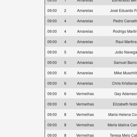
09:00
2
Amarelas
José Eduardo Fe
09:00
4
Amarelas
Pedro Carval
09:00
4
Amarelas
Rodrigo Marti
09:00
4
Amarelas
Raul Martins
09:00
5
Amarelas
João Naveg
09:00
5
Amarelas
Samuel Barro
09:00
6
Amarelas
Mike Muschlit
09:00
6
Amarelas
Chris Kristian
09:00
6
Vermelhas
Gay Adamso
09:00
6
Vermelhas
Elizabeth Nob
09:00
8
Vermelhas
Maria Helena Co
09:00
8
Vermelhas
Maria Idalina Ca
09:00
8
Vermelhas
Teresa Melo Ca