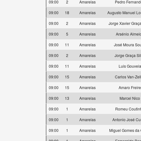
09:00
2
Amarelas
Pedro Fernand
09:00
18
Amarelas
Augusto Manuel Lo
09:00
2
Amarelas
Jorge Xavier Graça
09:00
5
Amarelas
Arsénio Almei
09:00
11
Amarelas
José Moura So
09:00
2
Amarelas
Jorge Graça Si
09:00
11
Amarelas
Luis Gouvei
09:00
15
Amarelas
Carlos Van-Zel
09:00
15
Amarelas
Amaro Freire
09:00
13
Amarelas
Marcel Nico
09:00
1
Amarelas
Romeu Coutin
09:00
1
Amarelas
Antonio José C
09:00
1
Amarelas
Miguel Gomes da 
09:00
1
Amarelas
Esmeraldo Ben