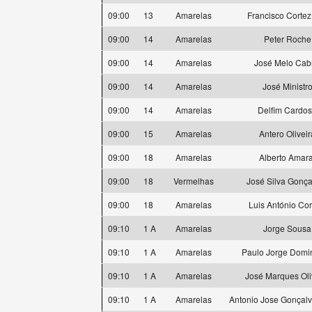
09:00
13
Amarelas
Francisco Cortez
09:00
14
Amarelas
Peter Roche
09:00
14
Amarelas
José Melo Cab
09:00
14
Amarelas
José Ministr
09:00
14
Amarelas
Delfim Cardo
09:00
15
Amarelas
Antero Oliveir
09:00
18
Amarelas
Alberto Amara
09:00
18
Vermelhas
José Silva Gonça
09:00
18
Amarelas
Luis António Cor
09:10
1 A
Amarelas
Jorge Sousa
09:10
1 A
Amarelas
Paulo Jorge Domi
09:10
1 A
Amarelas
José Marques Oli
09:10
1 A
Amarelas
Antonio Jose Gonçal