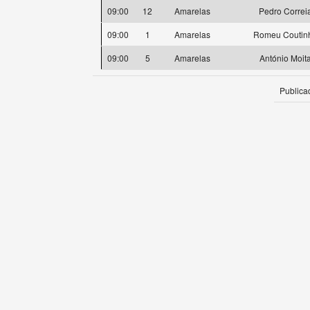
09:00
12
Amarelas
Pedro Correi
09:00
1
Amarelas
Romeu Coutin
09:00
5
Amarelas
António Moit
Publica