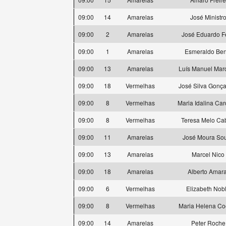
09:00
14
Amarelas
José Ministr
09:00
2
Amarelas
José Eduardo Fe
09:00
1
Amarelas
Esmeraldo Ben
09:00
13
Amarelas
Luís Manuel Mar
09:00
18
Vermelhas
José Silva Gonça
09:00
8
Vermelhas
Maria Idalina Ca
09:00
8
Vermelhas
Teresa Melo Ca
09:00
11
Amarelas
José Moura So
09:00
13
Amarelas
Marcel Nico
09:00
18
Amarelas
Alberto Amara
09:00
6
Vermelhas
Elizabeth Nob
09:00
8
Vermelhas
Maria Helena Co
09:00
14
Amarelas
Peter Roche