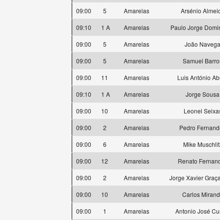
09:00
5
Amarelas
Arsénio Almei
09:10
1 A
Amarelas
Paulo Jorge Domi
09:00
5
Amarelas
João Naveg
09:00
5
Amarelas
Samuel Barro
09:00
11
Amarelas
Luis António Ab
09:10
1 A
Amarelas
Jorge Sousa
09:00
10
Amarelas
Leonel Seixa
09:00
2
Amarelas
Pedro Fernand
09:00
6
Amarelas
Mike Muschlit
09:00
12
Amarelas
Renato Fernan
09:00
2
Amarelas
Jorge Xavier Graça
09:00
10
Amarelas
Carlos Miran
09:00
1
Amarelas
Antonio José C