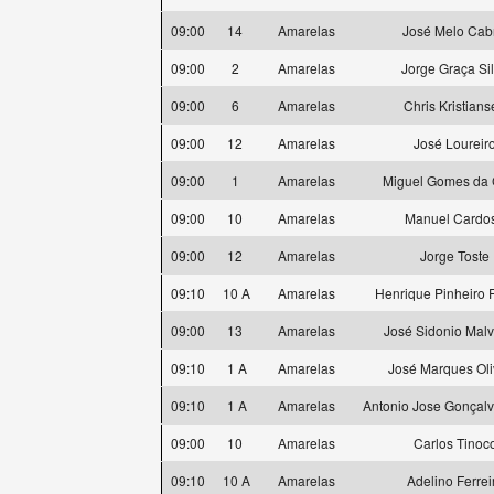
09:00
14
Amarelas
José Melo Cab
09:00
2
Amarelas
Jorge Graça Si
09:00
6
Amarelas
Chris Kristian
09:00
12
Amarelas
José Loureir
09:00
1
Amarelas
Miguel Gomes da 
09:00
10
Amarelas
Manuel Cardo
09:00
12
Amarelas
Jorge Toste
09:10
10 A
Amarelas
Henrique Pinheiro F
09:00
13
Amarelas
José Sidonio Malv
09:10
1 A
Amarelas
José Marques Oli
09:10
1 A
Amarelas
Antonio Jose Gonçal
09:00
10
Amarelas
Carlos Tinoc
09:10
10 A
Amarelas
Adelino Ferrei