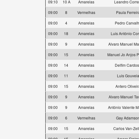
09:10
10 A
Amarelas
Leandro Corre
09:00
8
Vermelhas
Paula Ferreir
09:00
4
Amarelas
Pedro Carval
09:00
18
Amarelas
Luis António Cor
09:00
9
Amarelas
Alvaro Manuel Ma
09:00
15
Amarelas
Manuel Jo Anjos P
09:00
14
Amarelas
Delfim Cardo
09:00
11
Amarelas
Luis Gouvei
09:00
15
Amarelas
Antero Oliveir
09:00
9
Amarelas
Alvaro Manuel Ta
09:00
9
Amarelas
António Valente M
09:00
6
Vermelhas
Gay Adamso
09:00
15
Amarelas
Carlos Van-Zel
09:00
15
Amarelas
Amaro Freire