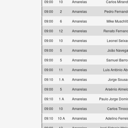
09:00
10
Amarelas
Carlos Miran
09:00
2
Amarelas
Pedro Fernand
09:00
6
Amarelas
Mike Muschlit
09:00
12
Amarelas
Renato Fernan
09:00
10
Amarelas
Leonel Seixa
09:00
5
Amarelas
João Naveg
09:00
5
Amarelas
Samuel Barro
09:00
11
Amarelas
Luis António Ab
09:10
1 A
Amarelas
Jorge Sousa
09:00
5
Amarelas
Arsénio Almei
09:10
1 A
Amarelas
Paulo Jorge Domi
09:00
10
Amarelas
Carlos Tinoc
09:10
10 A
Amarelas
Adelino Ferrei
09:00
13
Amarelas
José Sidonio Malv