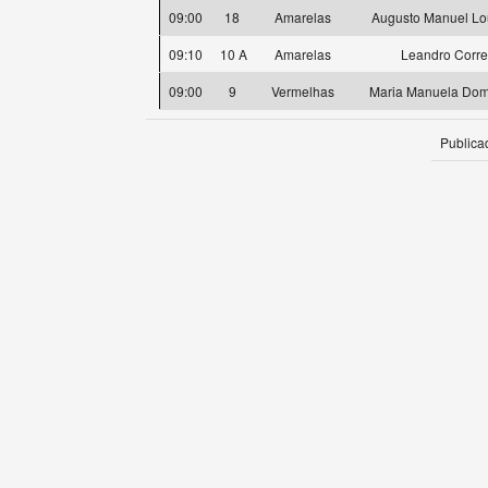
09:00
18
Amarelas
Augusto Manuel Lo
09:10
10 A
Amarelas
Leandro Corre
09:00
9
Vermelhas
Maria Manuela Dom
Publica