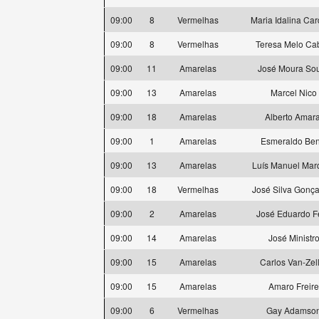
09:00
8
Vermelhas
Maria Idalina Ca
09:00
8
Vermelhas
Teresa Melo Ca
09:00
11
Amarelas
José Moura So
09:00
13
Amarelas
Marcel Nico
09:00
18
Amarelas
Alberto Amara
09:00
1
Amarelas
Esmeraldo Ben
09:00
13
Amarelas
Luís Manuel Mar
09:00
18
Vermelhas
José Silva Gonça
09:00
2
Amarelas
José Eduardo Fe
09:00
14
Amarelas
José Ministr
09:00
15
Amarelas
Carlos Van-Zel
09:00
15
Amarelas
Amaro Freire
09:00
6
Vermelhas
Gay Adamso