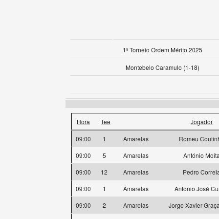
1º Torneio Ordem Mérito 2025
Montebelo Caramulo (1-18)
Hora
Tee
Jogador
09:00
1
Amarelas
Romeu Coutin
09:00
5
Amarelas
António Moit
09:00
12
Amarelas
Pedro Correi
09:00
1
Amarelas
Antonio José C
09:00
2
Amarelas
Jorge Xavier Graça