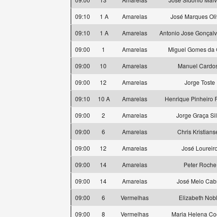
09:10
1 A
Amarelas
José Marques Oli
09:10
1 A
Amarelas
Antonio Jose Gonçal
09:00
1
Amarelas
Miguel Gomes da 
09:00
10
Amarelas
Manuel Cardo
09:00
12
Amarelas
Jorge Toste
09:10
10 A
Amarelas
Henrique Pinheiro F
09:00
2
Amarelas
Jorge Graça Si
09:00
6
Amarelas
Chris Kristian
09:00
12
Amarelas
José Loureir
09:00
14
Amarelas
Peter Roche
09:00
14
Amarelas
José Melo Cab
09:00
6
Vermelhas
Elizabeth Nob
09:00
8
Vermelhas
Maria Helena Co