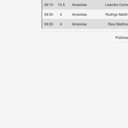
09:10
10 A
Amarelas
Leandro Corre
09:00
4
Amarelas
Rodrigo Marti
09:00
4
Amarelas
Raul Martins
Publica