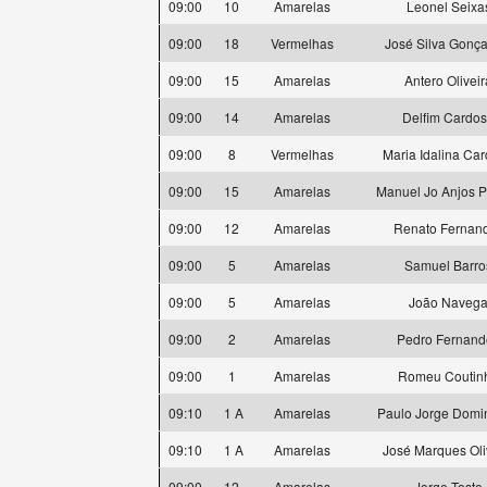
09:00
10
Amarelas
Leonel Seixa
09:00
18
Vermelhas
José Silva Gonça
09:00
15
Amarelas
Antero Oliveir
09:00
14
Amarelas
Delfim Cardo
09:00
8
Vermelhas
Maria Idalina Ca
09:00
15
Amarelas
Manuel Jo Anjos P
09:00
12
Amarelas
Renato Fernan
09:00
5
Amarelas
Samuel Barro
09:00
5
Amarelas
João Naveg
09:00
2
Amarelas
Pedro Fernand
09:00
1
Amarelas
Romeu Coutin
09:10
1 A
Amarelas
Paulo Jorge Domi
09:10
1 A
Amarelas
José Marques Oli
09:00
12
Amarelas
Jorge Toste