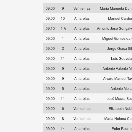
09:00
9
Vermelhas
Maria Manuela Dom
09:00
10
Amarelas
Manuel Cardo
09:10
1 A
Amarelas
Antonio Jose Gonçal
09:00
1
Amarelas
Miguel Gomes da 
09:00
2
Amarelas
Jorge Graça Si
09:00
11
Amarelas
Luis Gouvei
09:00
9
Amarelas
António Valente M
09:00
9
Amarelas
Alvaro Manuel Ta
09:00
5
Amarelas
António Moit
09:00
11
Amarelas
José Moura So
09:00
6
Vermelhas
Elizabeth Nob
09:00
8
Vermelhas
Maria Helena Co
09:00
14
Amarelas
Peter Roche