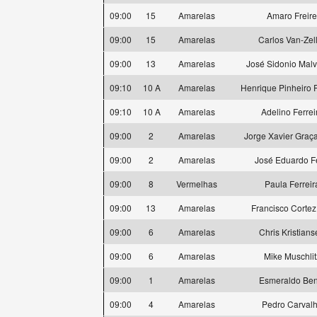
09:00
15
Amarelas
Amaro Freire
09:00
15
Amarelas
Carlos Van-Zel
09:00
13
Amarelas
José Sidonio Malv
09:10
10 A
Amarelas
Henrique Pinheiro F
09:10
10 A
Amarelas
Adelino Ferrei
09:00
2
Amarelas
Jorge Xavier Graça
09:00
2
Amarelas
José Eduardo Fe
09:00
8
Vermelhas
Paula Ferreir
09:00
13
Amarelas
Francisco Cortez
09:00
6
Amarelas
Chris Kristian
09:00
6
Amarelas
Mike Muschlit
09:00
1
Amarelas
Esmeraldo Ben
09:00
4
Amarelas
Pedro Carval