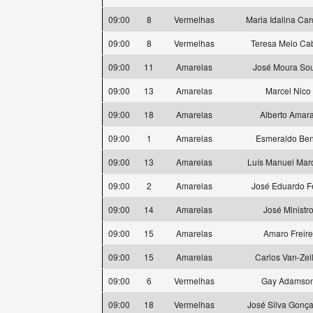
09:00
8
Vermelhas
Maria Idalina Ca
09:00
8
Vermelhas
Teresa Melo Ca
09:00
11
Amarelas
José Moura So
09:00
13
Amarelas
Marcel Nico
09:00
18
Amarelas
Alberto Amara
09:00
1
Amarelas
Esmeraldo Ben
09:00
13
Amarelas
Luís Manuel Mar
09:00
2
Amarelas
José Eduardo Fe
09:00
14
Amarelas
José Ministr
09:00
15
Amarelas
Amaro Freire
09:00
15
Amarelas
Carlos Van-Zel
09:00
6
Vermelhas
Gay Adamso
09:00
18
Vermelhas
José Silva Gonça