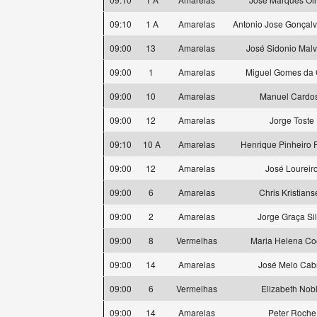
09:10
1 A
Amarelas
Antonio Jose Gonçal
09:00
13
Amarelas
José Sidonio Malv
09:00
1
Amarelas
Miguel Gomes da 
09:00
10
Amarelas
Manuel Cardo
09:00
12
Amarelas
Jorge Toste
09:10
10 A
Amarelas
Henrique Pinheiro F
09:00
12
Amarelas
José Loureir
09:00
6
Amarelas
Chris Kristian
09:00
2
Amarelas
Jorge Graça Si
09:00
8
Vermelhas
Maria Helena Co
09:00
14
Amarelas
José Melo Cab
09:00
6
Vermelhas
Elizabeth Nob
09:00
14
Amarelas
Peter Roche