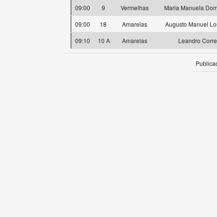
09:00
9
Vermelhas
Maria Manuela Dom
09:00
18
Amarelas
Augusto Manuel Lo
09:10
10 A
Amarelas
Leandro Corre
Publica