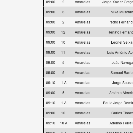
09:00
2
Amarelas
Jorge Xavier Graça
09:00
6
Amarelas
Mike Muschlit
09:00
2
Amarelas
Pedro Fernand
09:00
12
Amarelas
Renato Fernan
09:00
10
Amarelas
Leonel Seixa
09:00
11
Amarelas
Luis António Ab
09:00
5
Amarelas
João Naveg
09:00
5
Amarelas
Samuel Barro
09:10
1 A
Amarelas
Jorge Sousa
09:00
5
Amarelas
Arsénio Almei
09:10
1 A
Amarelas
Paulo Jorge Domi
09:00
10
Amarelas
Carlos Tinoc
09:10
10 A
Amarelas
Adelino Ferrei
09:10
1 A
Amarelas
José Marques Oli