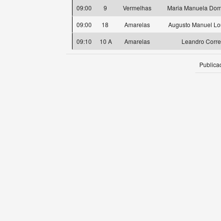
09:00
9
Vermelhas
Maria Manuela Dom
09:00
18
Amarelas
Augusto Manuel Lo
09:10
10 A
Amarelas
Leandro Corre
Publica