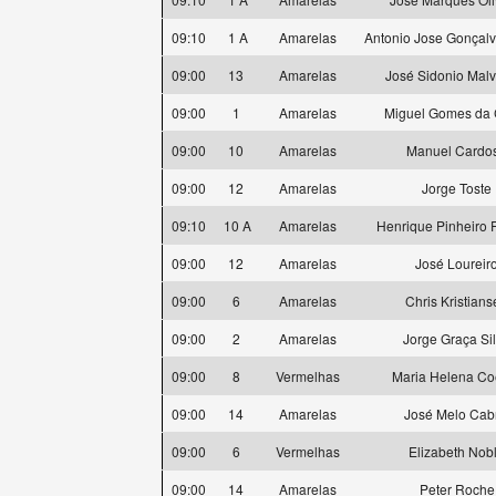
09:10
1 A
Amarelas
Antonio Jose Gonçal
09:00
13
Amarelas
José Sidonio Malv
09:00
1
Amarelas
Miguel Gomes da 
09:00
10
Amarelas
Manuel Cardo
09:00
12
Amarelas
Jorge Toste
09:10
10 A
Amarelas
Henrique Pinheiro F
09:00
12
Amarelas
José Loureir
09:00
6
Amarelas
Chris Kristian
09:00
2
Amarelas
Jorge Graça Si
09:00
8
Vermelhas
Maria Helena Co
09:00
14
Amarelas
José Melo Cab
09:00
6
Vermelhas
Elizabeth Nob
09:00
14
Amarelas
Peter Roche