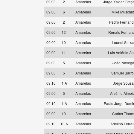
09:00
2
Amarelas
Jorge Xavier Graça
09:00
6
Amarelas
Mike Muschlit
09:00
2
Amarelas
Pedro Fernand
09:00
12
Amarelas
Renato Fernan
09:00
10
Amarelas
Leonel Seixa
09:00
11
Amarelas
Luis António Ab
09:00
5
Amarelas
João Naveg
09:00
5
Amarelas
Samuel Barro
09:10
1 A
Amarelas
Jorge Sousa
09:00
5
Amarelas
Arsénio Almei
09:10
1 A
Amarelas
Paulo Jorge Domi
09:00
10
Amarelas
Carlos Tinoc
09:10
10 A
Amarelas
Adelino Ferrei
09:10
1 A
Amarelas
José Marques Oli