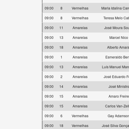
09:00
8
Vermelhas
Maria Idalina Ca
09:00
8
Vermelhas
Teresa Melo Ca
09:00
11
Amarelas
José Moura So
09:00
13
Amarelas
Marcel Nico
09:00
18
Amarelas
Alberto Amara
09:00
1
Amarelas
Esmeraldo Ben
09:00
13
Amarelas
Luís Manuel Mar
09:00
2
Amarelas
José Eduardo Fe
09:00
14
Amarelas
José Ministr
09:00
15
Amarelas
Amaro Freire
09:00
15
Amarelas
Carlos Van-Zel
09:00
6
Vermelhas
Gay Adamso
09:00
18
Vermelhas
José Silva Gonça