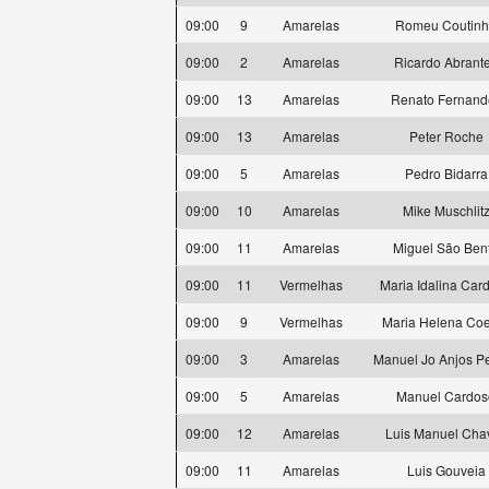
09:00
9
Amarelas
Romeu Coutin
09:00
2
Amarelas
Ricardo Abrant
09:00
13
Amarelas
Renato Fernand
09:00
13
Amarelas
Peter Roche
09:00
5
Amarelas
Pedro Bidarra
09:00
10
Amarelas
Mike Muschlit
09:00
11
Amarelas
Miguel São Ben
09:00
11
Vermelhas
Maria Idalina Car
09:00
9
Vermelhas
Maria Helena Co
09:00
3
Amarelas
Manuel Jo Anjos Pe
09:00
5
Amarelas
Manuel Cardos
09:00
12
Amarelas
Luis Manuel Cha
09:00
11
Amarelas
Luis Gouveia