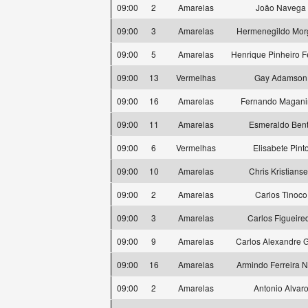
09:00
2
Amarelas
João Navega
09:00
3
Amarelas
Hermenegildo Mor
09:00
5
Amarelas
Henrique Pinheiro Fe
09:00
13
Vermelhas
Gay Adamson
09:00
16
Amarelas
Fernando Magani
09:00
11
Amarelas
Esmeraldo Ben
09:00
6
Vermelhas
Elisabete Pint
09:00
10
Amarelas
Chris Kristians
09:00
2
Amarelas
Carlos Tinoco
09:00
3
Amarelas
Carlos Figueire
09:00
9
Amarelas
Carlos Alexandre 
09:00
16
Amarelas
Armindo Ferreira 
09:00
2
Amarelas
Antonio Alvar