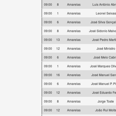
09:00
8
Amarelas
Luis António Ab
09:00
1
Amarelas
Leonel Seixas
09:00
6
Amarelas
José Silva Gonça
09:00
8
Amarelas
José Sidonio Malv
09:00
13
Amarelas
José Pedro Mart
09:00
12
Amarelas
José Ministro
09:00
6
Amarelas
José Melo Cabr
09:00
1
Amarelas
José Marques Oliv
09:00
16
Amarelas
José Manuel San
09:00
6
Amarelas
José Manuel P. P
09:00
12
Amarelas
José Eduardo Fe
09:00
8
Amarelas
Jorge Toste
09:00
12
Amarelas
João Rui Moit