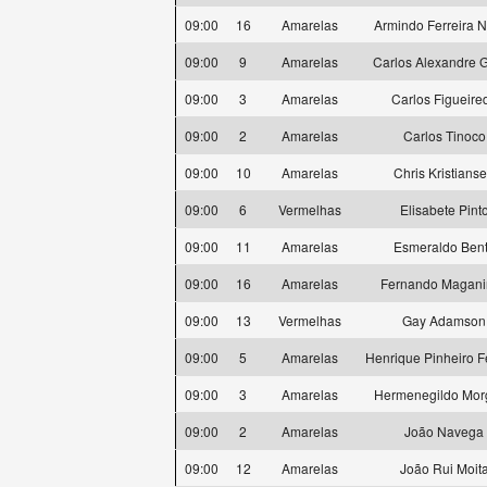
09:00
16
Amarelas
Armindo Ferreira 
09:00
9
Amarelas
Carlos Alexandre 
09:00
3
Amarelas
Carlos Figueire
09:00
2
Amarelas
Carlos Tinoco
09:00
10
Amarelas
Chris Kristians
09:00
6
Vermelhas
Elisabete Pint
09:00
11
Amarelas
Esmeraldo Ben
09:00
16
Amarelas
Fernando Magani
09:00
13
Vermelhas
Gay Adamson
09:00
5
Amarelas
Henrique Pinheiro Fe
09:00
3
Amarelas
Hermenegildo Mor
09:00
2
Amarelas
João Navega
09:00
12
Amarelas
João Rui Moit