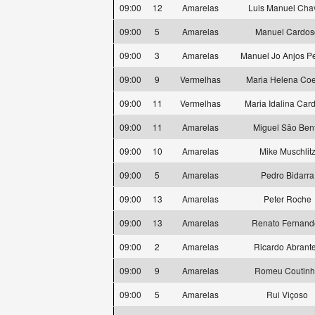
09:00
12
Amarelas
Luis Manuel Cha
09:00
5
Amarelas
Manuel Cardos
09:00
3
Amarelas
Manuel Jo Anjos Pe
09:00
9
Vermelhas
Maria Helena Co
09:00
11
Vermelhas
Maria Idalina Car
09:00
11
Amarelas
Miguel São Ben
09:00
10
Amarelas
Mike Muschlit
09:00
5
Amarelas
Pedro Bidarra
09:00
13
Amarelas
Peter Roche
09:00
13
Amarelas
Renato Fernand
09:00
2
Amarelas
Ricardo Abrant
09:00
9
Amarelas
Romeu Coutin
09:00
5
Amarelas
Rui Viçoso